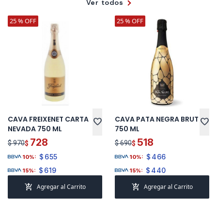
Ver todos
25 % OFF
25 % OFF
CAVA FREIXENET CARTA
CAVA PATA NEGRA BRUT
favorite
favorite
NEVADA 750 ML
750 ML
728
518
$ 970
$ 690
$
$
$
655
$
466
10%:
10%:
$
619
$
440
15%:
15%:
add_shopping_cart
add_shopping_cart
Agregar al Carrito
Agregar al Carrito