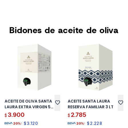
Bidones de aceite de oliva
ACEITE DE OLIVA SANTA
ACEITE SANTA LAURA
favorite
favorite
LAURA EXTRA VIRGEN 5
RESERVA FAMILIAR 3 LT
LT
3.900
2.785
$
$
$
3.120
$
2.228
20%:
20%: