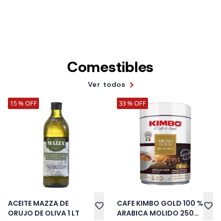
Comestibles
Ver todos
15 % OFF
33 % OFF
ACEITE MAZZA DE
CAFE KIMBO GOLD 100 %
favorite
favorite
ORUJO DE OLIVA 1 LT
ARABICA MOLIDO 250