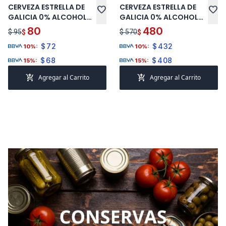
CERVEZA ESTRELLA DE
CERVEZA ESTRELLA DE
favorite
favorite
GALICIA 0% ALCOHOL
GALICIA 0% ALCOHOL
330 ML LATA
330 ML X 6
80
480
$ 95
$ 570
$
$
$
72
$
432
10%:
10%:
$
68
$
408
15%:
15%:
add_shopping_cart
add_shopping_cart
Agregar al Carrito
Agregar al Carrito