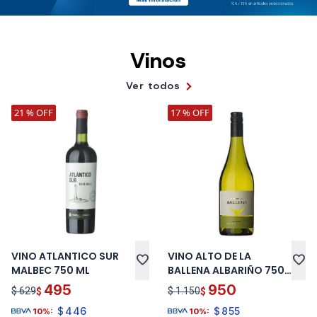
Vinos
Ver todos
21 % OFF
17 % OFF
VINO ATLANTICO SUR
VINO ALTO DE LA
favorite
favorite
MALBEC 750 ML
BALLENA ALBARIÑO 750
ML
495
950
$ 629
$ 1.150
$
$
$
446
$
855
10%:
10%: