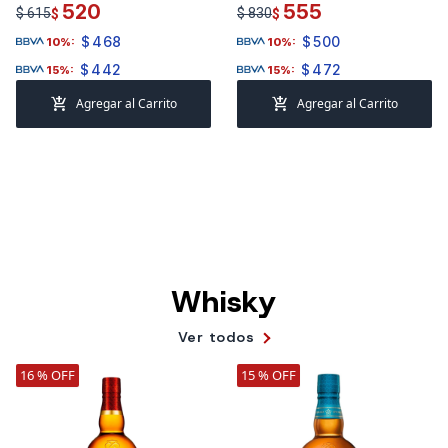
GR LATA
520
555
$ 615
$ 830
$
$
$
468
$
500
10%:
10%:
$
442
$
472
15%:
15%:
add_shopping_cart
add_shopping_cart
Agregar al Carrito
Agregar al Carrito
Whisky
Ver todos
16 % OFF
15 % OFF