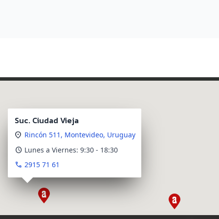
Suc. Ciudad Vieja
location_on
Rincón 511, Montevideo, Uruguay
schedule
Lunes a Viernes:
9:30
-
18:30
call
2915 71 61