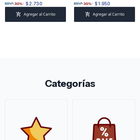
$
2.730
$
1.950
30%:
30%:
add_shopping_cart
add_shopping_cart
Agregar al Carrito
Agregar al Carrito
Categorías