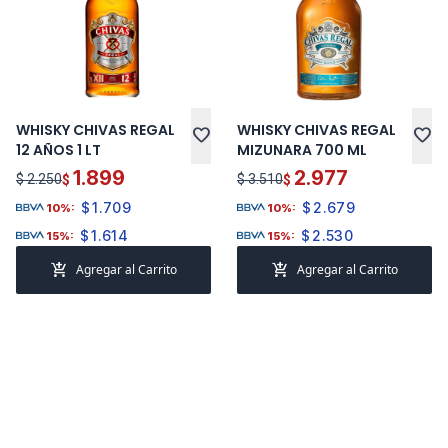
WHISKY CHIVAS REGAL
WHISKY CHIVAS REGAL
favorite
favorite
12 AÑOS 1 LT
MIZUNARA 700 ML
1.899
2.977
$ 2.250
$ 3.510
$
$
$
1.709
$
2.679
10%:
10%:
$
1.614
$
2.530
15%:
15%:
add_shopping_cart
add_shopping_cart
Agregar al Carrito
Agregar al Carrito