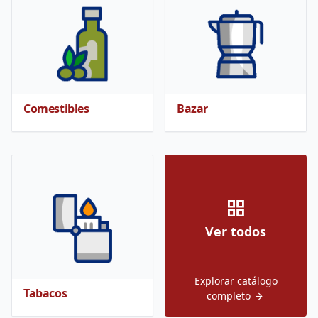
Comestibles
Bazar
grid_view
Ver todos
Explorar catálogo
Tabacos
completo
arrow_forward