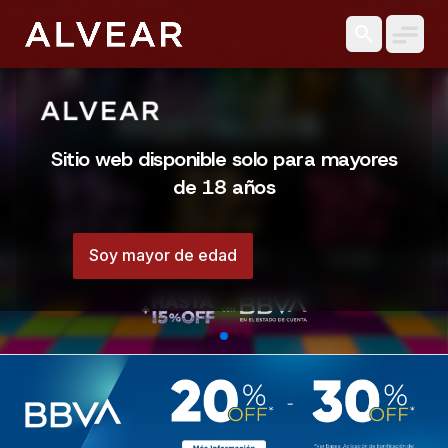
search
Sitio web disponible solo para mayores
de 18 años
chevron_left
chevron_right
Soy mayor de edad