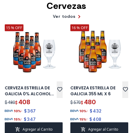
Cervezas
Ver todos
15 % OFF
16 % OFF
CERVEZA ESTRELLA DE
CERVEZA ESTRELLA DE
favorite
favorite
GALICIA 0% ALCOHOL
GALICIA 355 ML X 6
250 ML X 6
408
480
$ 480
$ 570
$
$
$
367
$
432
10%:
10%:
$
347
$
408
15%:
15%:
add_shopping_cart
add_shopping_cart
Agregar al Carrito
Agregar al Carrito