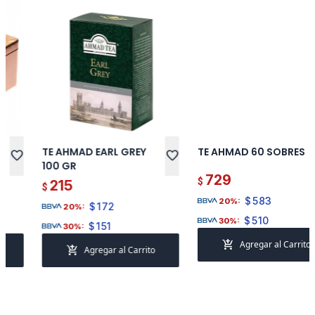
TE AHMAD EARL GREY
TE AHMAD 60 SOBRES
favorite
favorite
100 GR
729
$
215
$
$
583
20%:
$
172
20%:
$
510
30%:
$
151
30%:
add_shopping_cart
Agregar al Carrito
add_shopping_cart
Agregar al Carrito