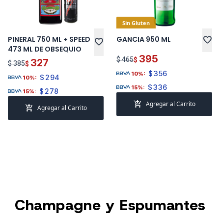
Sin Gluten
PINERAL 750 ML + SPEED
GANCIA 950 ML
favorite
favorite
473 ML DE OBSEQUIO
395
$ 465
$
327
$ 385
$
$
356
10%:
$
294
10%:
$
336
15%:
$
278
15%:
add_shopping_cart
Agregar al Carrito
add_shopping_cart
Agregar al Carrito
Champagne y Espumantes