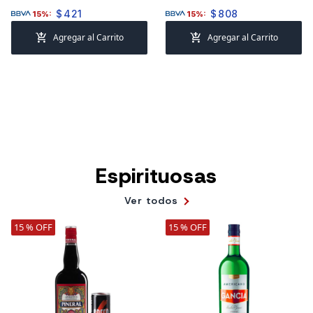
$
421
$
808
15%:
15%:
add_shopping_cart
add_shopping_cart
Agregar al Carrito
Agregar al Carrito
Espirituosas
Ver todos
15 % OFF
15 % OFF