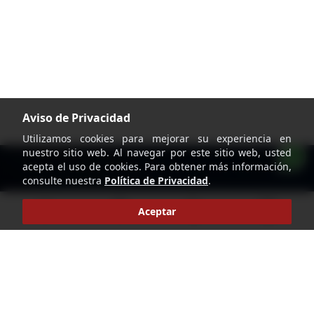
Aviso de Privacidad
Utilizamos cookies para mejorar su experiencia en
nuestro sitio web. Al navegar por este sitio web, usted
acepta el uso de cookies. Para obtener más información,
consulte nuestra
Política de Privacidad
.
home
account_circle
search
shopping_cart
Aceptar
Pie de página