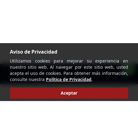
Aviso de Privacidad
Utilizamos cookies para mejorar su experiencia en
nuestro sitio web. Al navegar por este sitio web, usted
acepta el uso de cookies. Para obtener más información,
consulte nuestra
Política de Privacidad
.
home
account_circle
search
shopping_cart
Aceptar
Pie de página