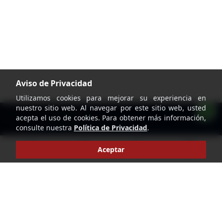
Aviso de Privacidad
Utilizamos cookies para mejorar su experiencia en
nuestro sitio web. Al navegar por este sitio web, usted
acepta el uso de cookies. Para obtener más información,
consulte nuestra
Política de Privacidad
.
home
account_circle
search
shopping_cart
Aceptar
Pie de página