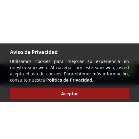
Aviso de Privacidad
Utilizamos cookies para mejorar su experiencia en
nuestro sitio web. Al navegar por este sitio web, usted
acepta el uso de cookies. Para obtener más información,
consulte nuestra
Política de Privacidad
.
home
account_circle
search
shopping_cart
Aceptar
Pie de página