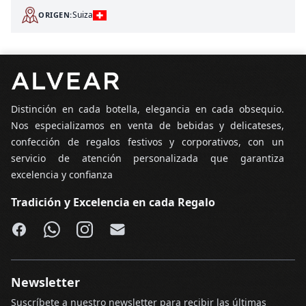
Suiza
ORIGEN:
Pie de página
Distinción en cada botella, elegancia en cada obsequio.
Nos especializamos en venta de bebidas y delicateses,
confección de regalos festivos y corporativos, con un
servicio de atención personalizada que garantiza
excelencia y confianza
Tradición y Excelencia en cada Regalo
Facebook
WhatsApp
Instagram
Email
Newsletter
Suscríbete a nuestro newsletter para recibir las últimas