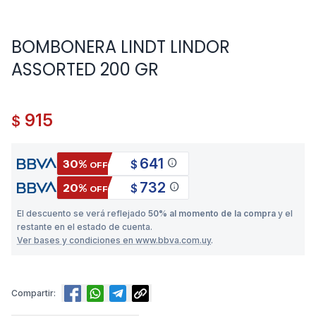
BOMBONERA LINDT LINDOR
ASSORTED 200 GR
915
$
641
info
30%
$
OFF
732
info
20%
$
OFF
El descuento se verá reflejado
50% al momento de la compra
y el
restante en el estado de cuenta.
Ver bases y condiciones en www.bbva.com.uy
.
Compartir: