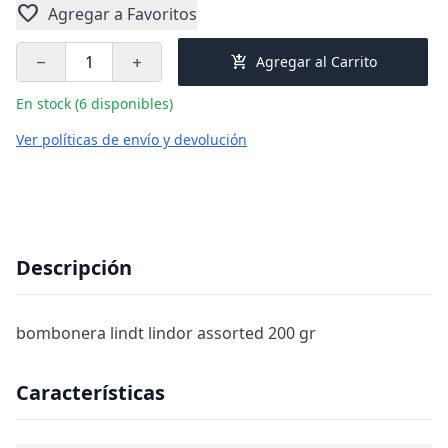
favorite
Agregar a Favoritos
add_shopping_cart
Agregar al Carrito
remove
add
En stock (6 disponibles)
Ver políticas de envío y devolución
Descripción
bombonera lindt lindor assorted 200 gr
Características