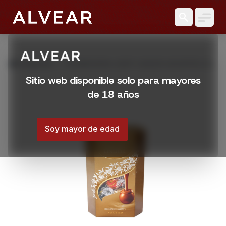
search
grid_view
Productos
BOMBONERA LINDT LINDOR ASSORTED 200
GR
Sitio web disponible solo para mayores
de 18 años
Soy mayor de edad