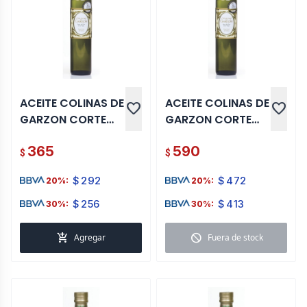
ACEITE COLINAS DE
ACEITE COLINAS DE
favorite
favorite
GARZON CORTE
GARZON CORTE
ITALIANO 250 ML
ITALIANO 500 ML
365
590
$
$
$
292
$
472
20%:
20%:
$
256
$
413
30%:
30%:
add_shopping_cart
block
Agregar
Fuera de stock