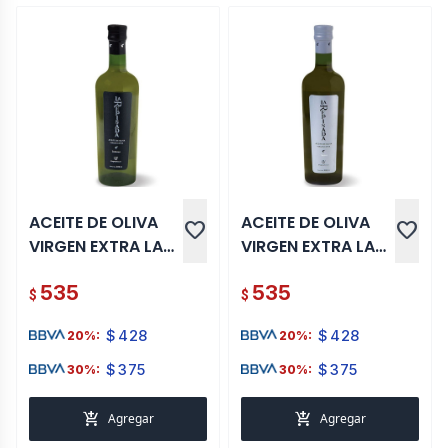
ACEITE DE OLIVA
ACEITE DE OLIVA
favorite
favorite
VIRGEN EXTRA LA
VIRGEN EXTRA LA
REPISADA INTENSO
REPISADA SUAVE
535
535
500 ML
500 ML
$
$
$
428
$
428
20%:
20%:
$
375
$
375
30%:
30%:
add_shopping_cart
add_shopping_cart
Agregar
Agregar