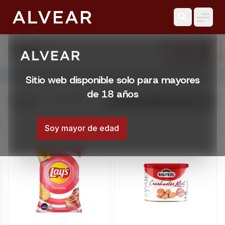
search
search
Filtrar
Buscar
Abrir menú
Sitio web disponible solo para mayores
Comestibles en Montevideo | Licorería Alvear
de 18 años
Encontrá Comestibles en Montevideo, Uruguay. Variedad, pre
Mostrando 1 – 20 de 1083
resultados
Montevideo, Uruguay
/tienda/comestibles
Soy mayor de edad