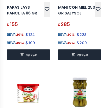
PAPAS LAYS
MANI CON MIEL 250
favorite
favorite
PANCETA 86 GR
GR SALYSOL
155
285
$
$
$
124
$
228
20%:
20%:
$
109
$
200
30%:
30%:
add_shopping_cart
add_shopping_cart
Agregar
Agregar