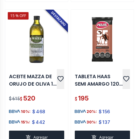
DESTACADO
15 % OFF
ACEITE MAZZA DE
TABLETA HAAS
favorite
favorite
ORUJO DE OLIVA 1
SEMI AMARGO 120
LT
GR
520
195
$ 615
$
$
$
468
$
156
10%:
20%:
$
442
$
137
15%:
30%:
add_shopping_cart
add_shopping_cart
Agregar
Agregar