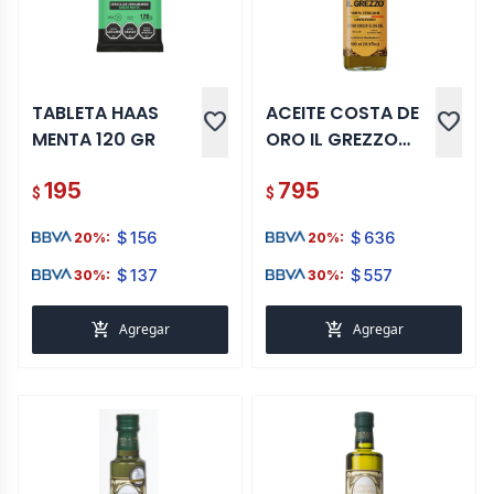
TABLETA HAAS
ACEITE COSTA DE
favorite
favorite
MENTA 120 GR
ORO IL GREZZO
500 ML
195
795
$
$
$
156
$
636
20%:
20%:
$
137
$
557
30%:
30%:
add_shopping_cart
add_shopping_cart
Agregar
Agregar