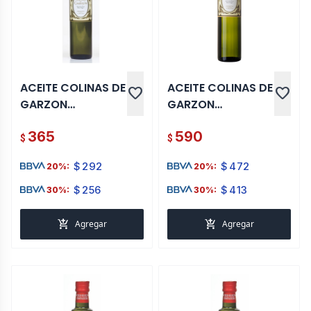
ACEITE COLINAS DE
ACEITE COLINAS DE
favorite
favorite
GARZON
GARZON
BIVARIETAL 250 ML
BIVARIETAL 500 ML
365
590
$
$
$
292
$
472
20%:
20%:
$
256
$
413
30%:
30%:
add_shopping_cart
add_shopping_cart
Agregar
Agregar