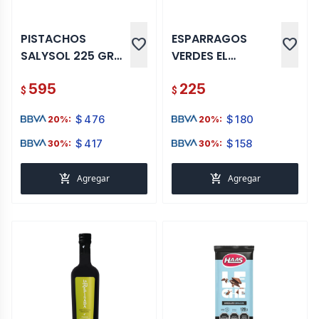
PISTACHOS
ESPARRAGOS
favorite
favorite
SALYSOL 225 GR
VERDES EL
LATA
EMIGRANTE 190G
595
225
$
$
$
476
$
180
20%:
20%:
$
417
$
158
30%:
30%:
add_shopping_cart
add_shopping_cart
Agregar
Agregar