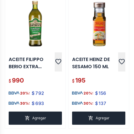
ACEITE FILIPPO
ACEITE HEINZ DE
favorite
favorite
BERIO EXTRA
SESAMO 150 ML
VIRGEN 1 LT
990
195
$
$
$
792
$
156
20%:
20%:
$
693
$
137
30%:
30%:
add_shopping_cart
add_shopping_cart
Agregar
Agregar