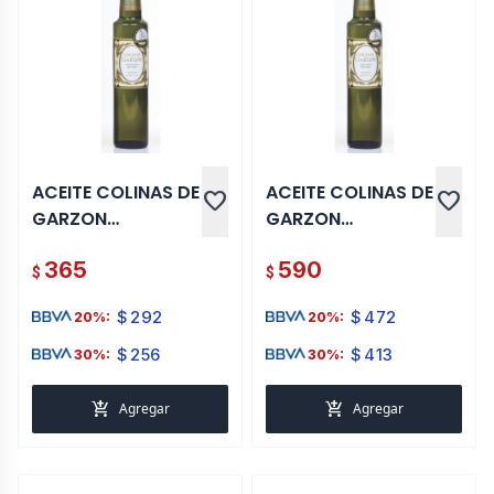
ACEITE COLINAS DE
ACEITE COLINAS DE
favorite
favorite
GARZON
GARZON
TRIVARIETAL 250
TRIVARIETAL 500
365
590
ML
ML
$
$
$
292
$
472
20%:
20%:
$
256
$
413
30%:
30%:
add_shopping_cart
add_shopping_cart
Agregar
Agregar