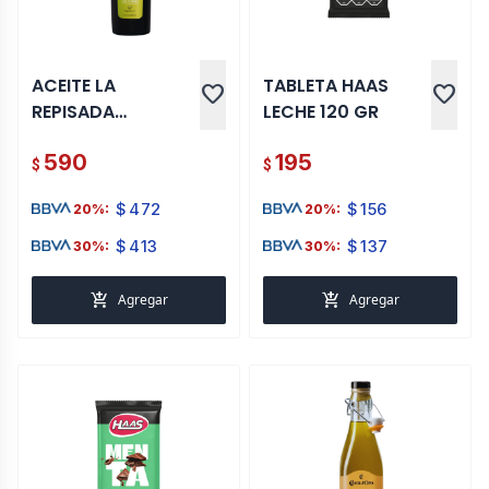
ACEITE LA
TABLETA HAAS
favorite
favorite
REPISADA
LECHE 120 GR
FRANTOIO SIN
590
195
FILTRAR 500 ML
$
$
$
472
$
156
20%:
20%:
$
413
$
137
30%:
30%:
add_shopping_cart
add_shopping_cart
Agregar
Agregar