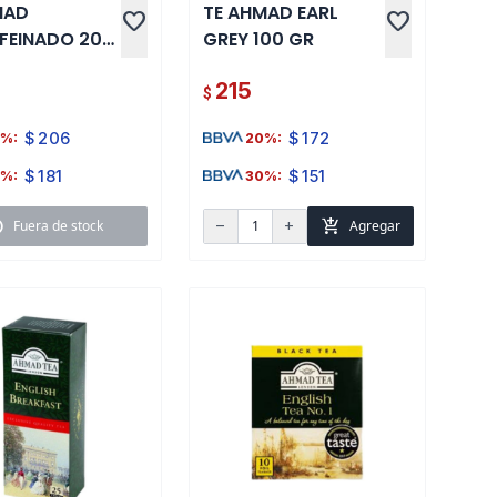
MAD
TE AHMAD EARL
favorite
favorite
FEINADO 20
GREY 100 GR
S
215
$
$
206
$
172
%:
20%:
$
181
$
151
%:
30%:
k
add_shopping_cart
Fuera de stock
Agregar
remove
add