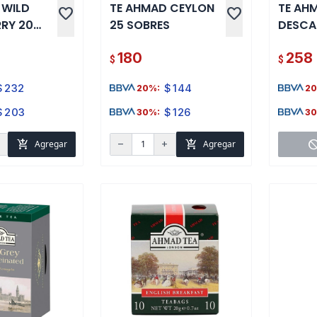
 WILD
TE AHMAD CEYLON
TE AH
favorite
favorite
RY 20
25 SOBRES
DESCA
SOBRE
180
258
$
$
$
232
$
144
20%:
20
$
203
$
126
30%:
30
add_shopping_cart
add_shopping_cart
bloc
Agregar
Agregar
d
remove
add