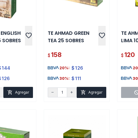
 ENGLISH
TE AHMAD GREEN
TE AH
favorite
favorite
25 SOBRES
TEA 25 SOBRES
LIMA 1
158
120
$
$
$
144
$
126
20%:
20
$
126
$
111
30%:
30
add_shopping_cart
add_shopping_cart
bloc
Agregar
Agregar
d
remove
add