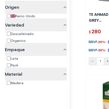
Origen
TE AHMAD
Reino Unido
GREY
Variedad
DESCAFEI
280
SOBRES
$
Descafeinado
Organico
20%:
Empaque
30%:
Lata
remove
ad
Pack
Material
Madera