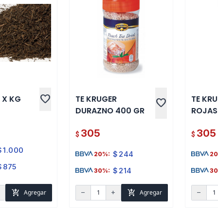
favorite
 X KG
TE KRUGER
TE KR
favorite
DURAZNO 400 GR
ROJAS
305
305
$
$
$
1.000
$
244
20%:
20
$
875
$
214
30%:
30
add_shopping_cart
add_shopping_cart
Agregar
Agregar
d
remove
add
remove