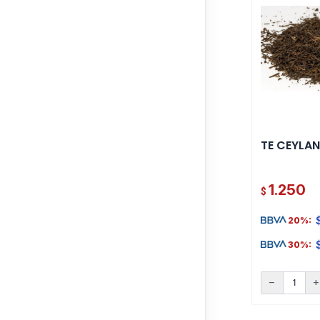
TE CEYLAN
1.250
$
20%:
30%:
remove
ad