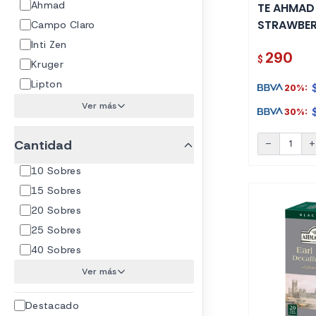
Ahmad
TE AHMAD
STRAWBER
Campo Claro
SOBRES
Inti Zen
290
$
Kruger
Lipton
20%:
Ver más
30%:
Cantidad
remove
ad
10 Sobres
15 Sobres
20 Sobres
25 Sobres
40 Sobres
Ver más
Destacado