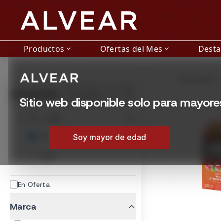
Productos
Ofertas del Mes
Dest
expand_more
expand_more
Té en Montevideo | L
Encontrá Té en Montev
Mostrando 1 –
Montevideo, Urugua
Categorías
Ver todas
/tienda/te
Sitio web disponible solo para mayor
Te - Cafe
Soy mayor de edad
Té
Café
En Oferta
Marca