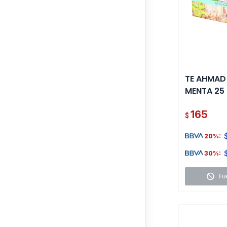
TE AHMAD
MENTA 25
165
$
20%:
30%:
block
Fu