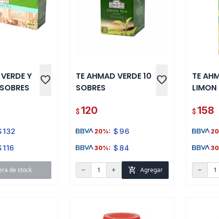
 VERDE Y
TE AHMAD VERDE 10
TE AH
favorite
favorite
 SOBRES
SOBRES
LIMON
120
158
$
$
$
132
$
96
20%:
20
$
116
$
84
30%:
30
add_shopping_cart
era de stock
Agregar
remove
add
remove