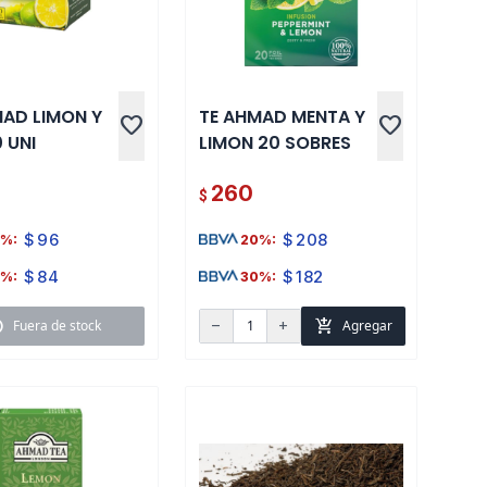
MAD LIMON Y
TE AHMAD MENTA Y
favorite
favorite
0 UNI
LIMON 20 SOBRES
260
$
$
96
$
208
%:
20%:
$
84
$
182
%:
30%:
k
add_shopping_cart
Fuera de stock
Agregar
remove
add