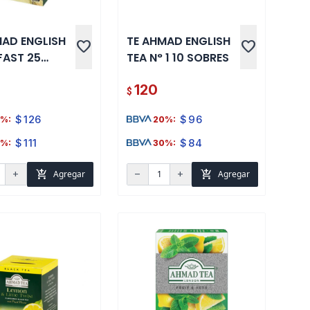
MAD ENGLISH
TE AHMAD ENGLISH
favorite
favorite
FAST 25
TEA N° 1 10 SOBRES
S
120
$
$
126
$
96
%:
20%:
$
111
$
84
%:
30%:
add_shopping_cart
add_shopping_cart
Agregar
Agregar
add
remove
add