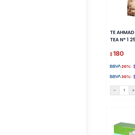
TE AHMAD
TEA N° 1 
180
$
20%:
30%:
remove
ad