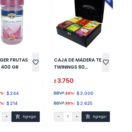
UGER FRUTAS
CAJA DE MADERA TE
favorite
favorite
 400 GR
TWININGS 60
UNIDADES
3.750
$
$
244
$
3.000
%:
20%:
$
214
$
2.625
%:
30%:
add_shopping_cart
add_shopping_cart
Agregar
Agregar
add
remove
add