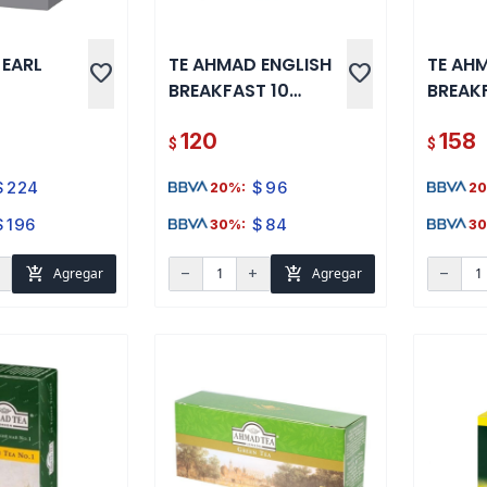
 EARL
TE AHMAD ENGLISH
TE AH
favorite
favorite
BREAKFAST 10
BREAK
NADO 20
SOBRES
SOBRE
120
158
$
$
$
224
$
96
20%:
20
$
196
$
84
30%:
30
add_shopping_cart
add_shopping_cart
Agregar
Agregar
d
remove
add
remove