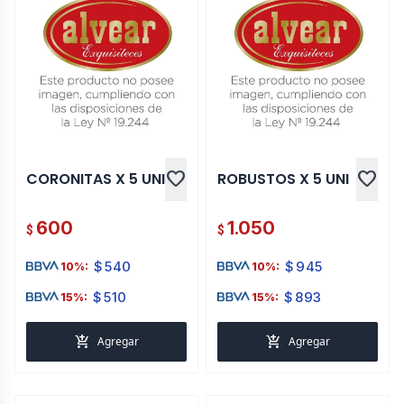
favorite
favorite
CORONITAS X 5 UNI
ROBUSTOS X 5 UNI
600
1.050
$
$
$
540
$
945
10%:
10%:
$
510
$
893
15%:
15%:
add_shopping_cart
add_shopping_cart
Agregar
Agregar