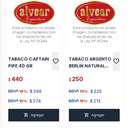
TABACO CAPTAIN
TABACO ARGENTO
favorite
favorite
PIPE 40 GR
BERLIN NATURAL
ARMAR 40 GR
440
250
$
$
$
396
$
225
10%:
10%:
$
374
$
213
15%:
15%:
add_shopping_cart
add_shopping_cart
Agregar
Agregar