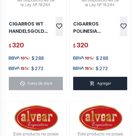
CIGARROS WT
CIGARROS
favorite
favorite
HANDELSGOLD
POLINESIA
CLASSIC 5 UNI
HANDELSGOLD
320
320
VANILLA TIP 5 UNI
$
$
$
288
$
288
10%:
10%:
$
272
$
272
15%:
15%:
block
add_shopping_cart
Fuera de stock
Agregar