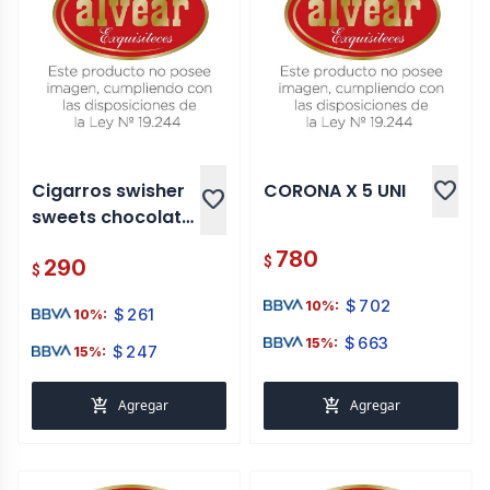
favorite
Cigarros swisher
CORONA X 5 UNI
favorite
sweets chocolate
5 uni
780
$
290
$
$
702
10%:
$
261
10%:
$
663
15%:
$
247
15%:
add_shopping_cart
add_shopping_cart
Agregar
Agregar