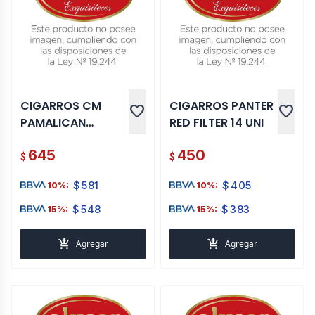
CIGARROS CM
CIGARROS PANTER
favorite
favorite
PAMALICAN
RED FILTER 14 UNI
SUMATRA X 20
645
450
$
$
$
581
$
405
10%:
10%:
$
548
$
383
15%:
15%:
add_shopping_cart
add_shopping_cart
Agregar
Agregar