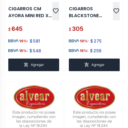
CIGARROS CM
CIGARROS
favorite
favorite
AYORA MINI RED X
BLACKSTONE
20
VAINILLA TIP 5 UNI
645
305
$
$
$
581
$
275
10%:
10%:
$
548
$
259
15%:
15%:
add_shopping_cart
add_shopping_cart
Agregar
Agregar