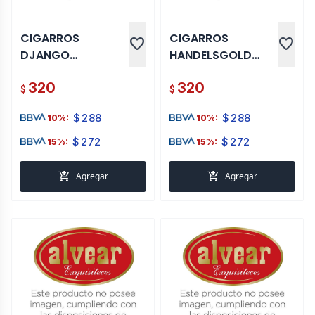
CIGARROS
CIGARROS
favorite
favorite
DJANGO
HANDELSGOLD
HANDELSGOLD
CHOCOLATE TIP 5
320
320
CEREZA TIP 5 UNI
UNI
$
$
$
288
$
288
10%:
10%:
$
272
$
272
15%:
15%:
add_shopping_cart
add_shopping_cart
Agregar
Agregar