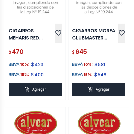
CIGARROS
CIGARROS MOREA
favorite
favorite
MEHARIS RED
CLUBMASTER
ORIENTAL 10 UNI
BROWN
470
645
CHOCOLATE X 20
$
$
$
423
$
581
10%:
10%:
$
400
$
548
15%:
15%:
add_shopping_cart
add_shopping_cart
Agregar
Agregar