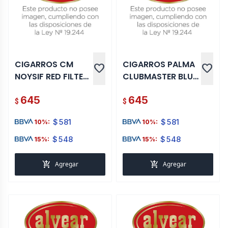
CIGARROS CM
CIGARROS PALMA
favorite
favorite
NOYSIF RED FILTER
CLUBMASTER BLUE
X 20
20 UNI
645
645
$
$
$
581
$
581
10%:
10%:
$
548
$
548
15%:
15%:
add_shopping_cart
add_shopping_cart
Agregar
Agregar