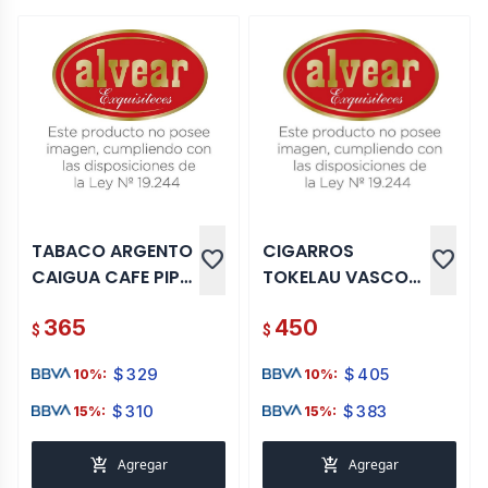
TABACO ARGENTO
CIGARROS
favorite
favorite
CAIGUA CAFE PIPA
TOKELAU VASCO
50 GR
DA GAMA Nº 5 5
365
450
UNI PURITOS
$
$
$
329
$
405
10%:
10%:
$
310
$
383
15%:
15%:
add_shopping_cart
add_shopping_cart
Agregar
Agregar