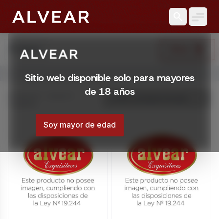
search
search
Filtrar
Buscar
Abrir menú
Sitio web disponible solo para mayores
Tabaco en Montevideo | Licorería Alvear
de 18 años
Encontrá Tabaco en Montevideo, Uruguay. Variedad, precios 
Mostrando 1 – 20 de 73
resultados
Montevideo, Uruguay
/tienda/tabaco
Soy mayor de edad