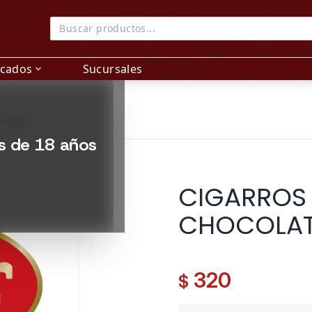
acados
Sucursales
expand_more
5 UNI
es de 18 años
CIGARROS
CHOCOLATE
320
$