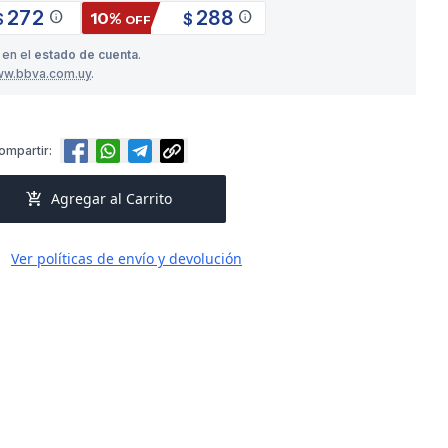
272
288
info
info
10%
$
$
OFF
 en el
estado de cuenta
.
ww.bbva.com.uy
.
ompartir:
add_shopping_cart
Agregar al Carrito
Ver políticas de envío y devolución