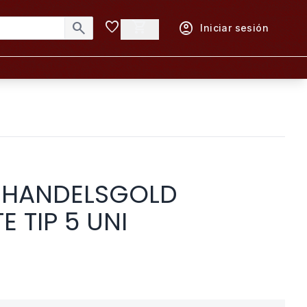
favorite
shopping_cart
search
account_circle
Iniciar sesión
 HANDELSGOLD
 TIP 5 UNI