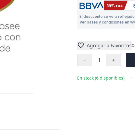
15%
OFF
El descuento se verá reflejado
Ver bases y condiciones en w
favorite
Agregar a Favoritos
C
remove
add
-
En stock (6 disponibles)