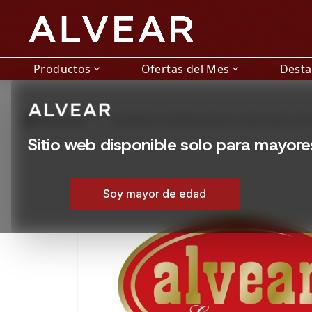
Productos
Ofertas del Mes
Dest
expand_more
expand_more
grid_view
Productos
CIGARROS HANDELSGOLD CHOCOLATE TIP 
Sitio web disponible solo para mayor
Soy mayor de edad