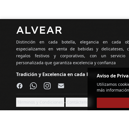
Pie de página
Distinción en cada botella, elegancia en cada o
especializamos en venta de bebidas y delicateses, c
regalos festivos y corporativos, con un servicio
personalizada que garantiza excelencia y confianza
Tradición y Excelencia en cada Regalo
Aviso de Priv
Facebook
WhatsApp
Instagram
Email
Utilizamos cooki
más información
-
Términos y Condiciones
Contáctenos