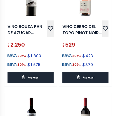
VINO BOUZA PAN
VINO CERRO DEL
favorite
favorite
DE AZUCAR
TORO PINOT NOIR
MERLOT 750 ML
ROSE 750 ML
2.250
529
$
$
$
1.800
$
423
20%:
20%:
$
1.575
$
370
30%:
30%:
add_shopping_cart
add_shopping_cart
Agregar
Agregar