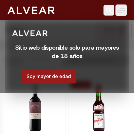
search
search
Filtrar
Buscar
Abrir menú
Sitio web disponible solo para mayores
Bebidas en Montevideo | Licorería Alvear
de 18 años
Encontrá Bebidas en Montevideo, Uruguay. Variedad, precios
Mostrando 1 – 20 de 1395
resultados
Montevideo, Uruguay
/tienda/bebidas
Soy mayor de edad
15 % OFF