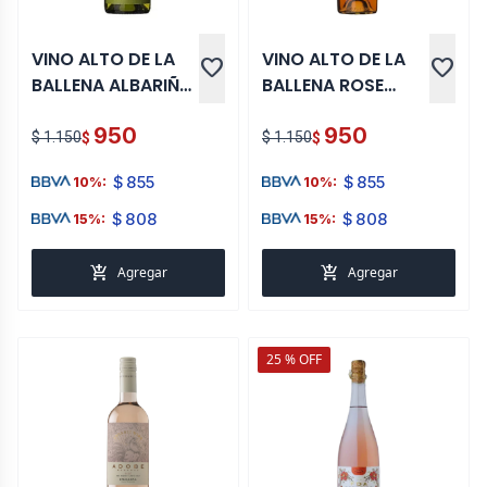
VINO ALTO DE LA
VINO ALTO DE LA
favorite
favorite
BALLENA ALBARIÑO
BALLENA ROSE
750 ML
MERLOT CF 750 ML
950
950
$ 1.150
$ 1.150
$
$
$
855
$
855
10%:
10%:
$
808
$
808
15%:
15%:
add_shopping_cart
add_shopping_cart
Agregar
Agregar
25 % OFF