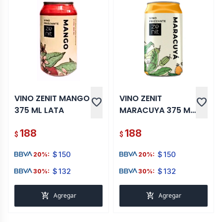
VINO ZENIT MANGO
VINO ZENIT
favorite
favorite
375 ML LATA
MARACUYA 375 ML
LATA
188
188
$
$
$
150
$
150
20%:
20%:
$
132
$
132
30%:
30%:
add_shopping_cart
add_shopping_cart
Agregar
Agregar