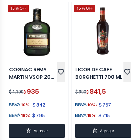
15 % OFF
15 % OFF
COGNAC REMY
LICOR DE CAFE
favorite
favorite
MARTIN VSOP 200
BORGHETTI 700 ML
ML
935
841,5
$ 1.100
$ 990
$
$
$
842
$
757
10%:
10%:
$
795
$
715
15%:
15%:
add_shopping_cart
add_shopping_cart
Agregar
Agregar