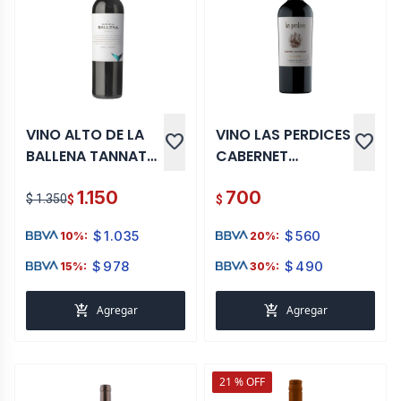
VINO ALTO DE LA
VINO LAS PERDICES
favorite
favorite
BALLENA TANNAT
CABERNET
VIOGNIER 750 ML
SAUVIGNON 750
1.150
700
ML
$ 1.350
$
$
$
1.035
$
560
10%:
20%:
$
978
$
490
15%:
30%:
add_shopping_cart
add_shopping_cart
Agregar
Agregar
21 % OFF