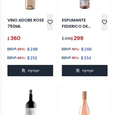
VINO ADOBE ROSE
ESPUMANTE
favorite
favorite
750ML
FEDERICO DE
ALVEAR SPRITZ 750
360
299
ML
$ 399
$
$
$
288
$
269
20%:
10%:
$
252
$
254
30%:
15%:
add_shopping_cart
add_shopping_cart
Agregar
Agregar