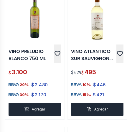
VINO PRELUDIO
VINO ATLANTICO
favorite
favorite
BLANCO 750 ML
SUR SAUVIGNON
BLANC 750 ML
3.100
495
$ 629
$
$
$
2.480
$
446
20%:
10%:
$
2.170
$
421
30%:
15%:
add_shopping_cart
add_shopping_cart
Agregar
Agregar