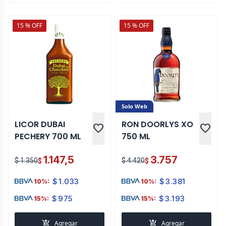
15 % OFF
15 % OFF
Solo Web
LICOR DUBAI
RON DOORLYS XO
favorite
favorite
PECHERY 700 ML
750 ML
1.147,5
3.757
$ 1.350
$ 4.420
$
$
$
1.033
$
3.381
10%:
10%:
$
975
$
3.193
15%:
15%:
add_shopping_cart
add_shopping_cart
Agregar
Agregar