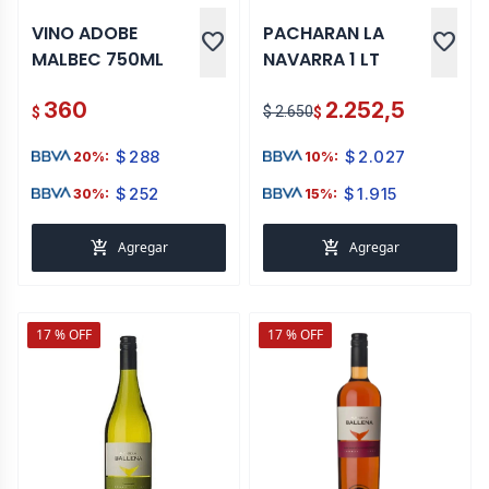
VINO ADOBE
PACHARAN LA
favorite
favorite
MALBEC 750ML
NAVARRA 1 LT
360
2.252,5
$ 2.650
$
$
$
288
$
2.027
20%:
10%:
$
252
$
1.915
30%:
15%:
add_shopping_cart
add_shopping_cart
Agregar
Agregar
17 % OFF
17 % OFF