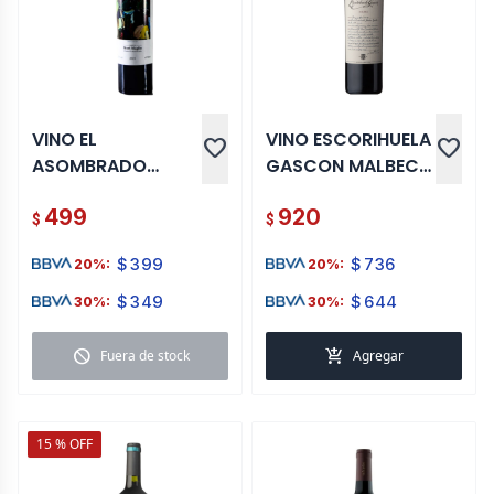
VINO EL
VINO ESCORIHUELA
favorite
favorite
ASOMBRADO
GASCON MALBEC
CARMENERE 750 ML
750 ML
499
920
$
$
$
399
$
736
20%:
20%:
$
349
$
644
30%:
30%:
block
add_shopping_cart
Fuera de stock
Agregar
15 % OFF