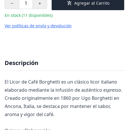
add_shopping_cart
Agregar al Carrito
remove
add
En stock (11 disponibles)
Ver políticas de envío y devolución
Descripción
El Licor de Café Borghetti es un clásico licor italiano
elaborado mediante la infusión de auténtico
espresso
.
Creado originalmente en 1860 por Ugo Borghetti en
Ancona, Italia, se destaca por mantener el sabor,
aroma y vigor del café.