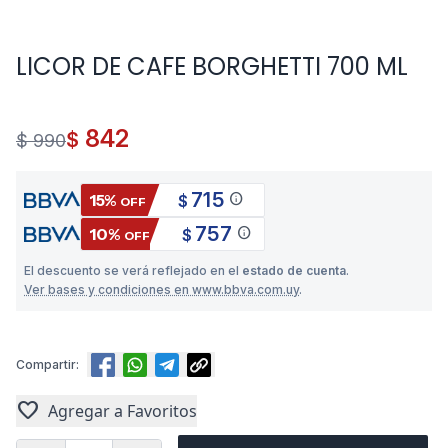
LICOR DE CAFE BORGHETTI 700 ML
842
$
$ 990
715
info
15%
$
OFF
757
info
10%
$
OFF
El descuento se verá reflejado en el
estado de cuenta
.
Ver bases y condiciones en www.bbva.com.uy
.
Compartir:
favorite
Agregar a Favoritos