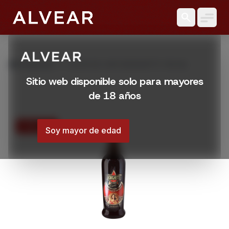
search
grid_view
Productos
LICOR DE CAFE BORGHETTI 700 ML
Sitio web disponible solo para mayores
de 18 años
15% OFF
Soy mayor de edad