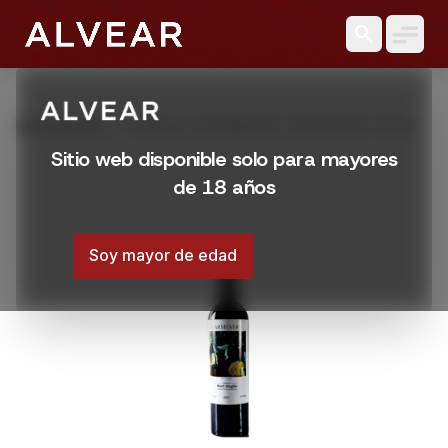
search
grid_view
Productos
VINO EL ASOMBRADO CARMENERE 750 ML
Sitio web disponible solo para mayores
de 18 años
Soy mayor de edad