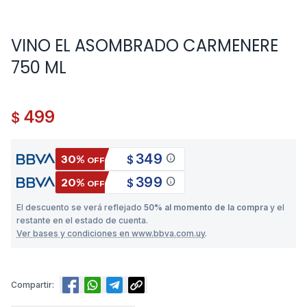
VINO EL ASOMBRADO CARMENERE
750 ML
499
$
349
info
30%
$
OFF
399
info
20%
$
OFF
El descuento se verá reflejado
50% al momento de la compra
y el
restante en el estado de cuenta.
Ver bases y condiciones en www.bbva.com.uy
.
Compartir: