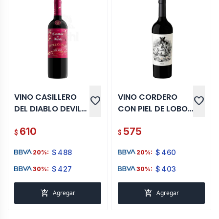
VINO CASILLERO
VINO CORDERO
favorite
favorite
DEL DIABLO DEVILS
CON PIEL DE LOBO
CARNAVAL
SYRAH 750 ML
610
575
FANTASTIC SWEET
$
$
$
488
$
460
20%:
20%:
$
427
$
403
30%:
30%:
add_shopping_cart
add_shopping_cart
Agregar
Agregar