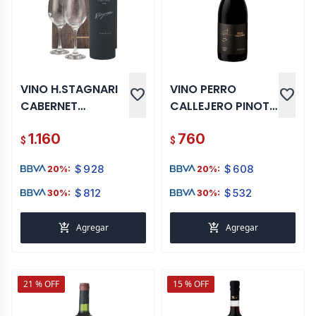
VINO H.STAGNARI
VINO PERRO
favorite
favorite
CABERNET
CALLEJERO PINOT
SAUVIGNON 1X1 + 2
NOIR 750 ML
1.160
760
COPAS
$
$
$
928
$
608
20%:
20%:
$
812
$
532
30%:
30%:
add_shopping_cart
add_shopping_cart
Agregar
Agregar
21 % OFF
15 % OFF