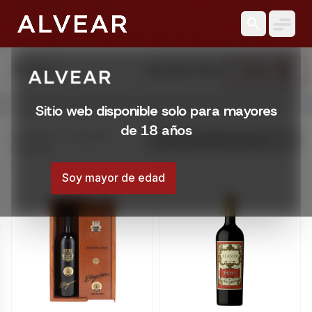
search
search
reset_settings
Filtrar
Buscar
Limpiar Filtros
Abrir menú
Sitio web disponible solo para mayores
Licorería Alvear | Catálogo online
de 18 años
Catálogo online de Licorería Alvear. Comprá con envíos en
Mostrando 1 – 20 de 359
resultados
Montevideo, Uruguay
Soy mayor de edad