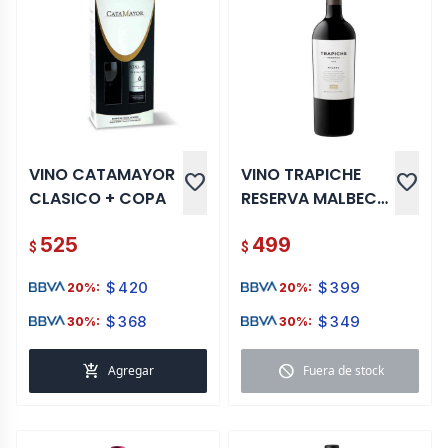
VINO CATAMAYOR
VINO TRAPICHE
favorite
favorite
CLASICO + COPA
RESERVA MALBEC
750 ML
525
499
$
$
$
420
$
399
20%:
20%:
$
368
$
349
30%:
30%:
add_shopping_cart
block
Agregar
Fuera de stock