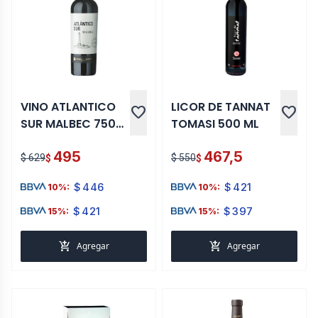
VINO ATLANTICO
LICOR DE TANNAT
favorite
favorite
SUR MALBEC 750
TOMASI 500 ML
ML
495
467,5
$ 629
$ 550
$
$
$
446
$
421
10%:
10%:
$
421
$
397
15%:
15%:
add_shopping_cart
add_shopping_cart
Agregar
Agregar