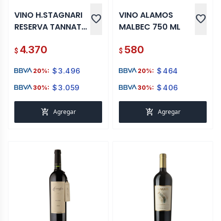
VINO H.STAGNARI
VINO ALAMOS
favorite
favorite
RESERVA TANNAT
MALBEC 750 ML
750 ML
4.370
580
$
$
$
3.496
$
464
20%:
20%:
$
3.059
$
406
30%:
30%:
add_shopping_cart
add_shopping_cart
Agregar
Agregar