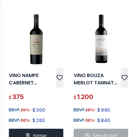
VINO NAMPE
VINO BOUZA
favorite
favorite
CABERNET
MERLOT TANNAT
SAUVIGNON 750
750 ML
375
1.200
ML
$
$
$
300
$
960
20%:
20%:
$
263
$
840
30%:
30%:
add_shopping_cart
block
Agregar
Fuera de stock