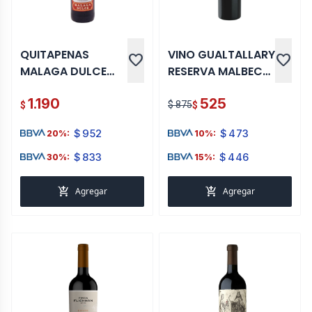
QUITAPENAS
VINO GUALTALLARY
favorite
favorite
MALAGA DULCE
RESERVA MALBEC
750 ML
750 ML
1.190
525
$ 875
$
$
$
952
$
473
20%:
10%:
$
833
$
446
30%:
15%:
add_shopping_cart
add_shopping_cart
Agregar
Agregar