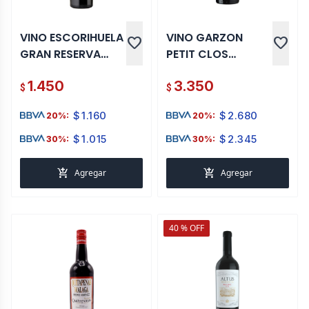
VINO ESCORIHUELA
VINO GARZON
favorite
favorite
GRAN RESERVA
PETIT CLOS
MALBEC 2015 750
TANNAT 750 ML
1.450
3.350
ML
$
$
$
1.160
$
2.680
20%:
20%:
$
1.015
$
2.345
30%:
30%:
add_shopping_cart
add_shopping_cart
Agregar
Agregar
40 % OFF