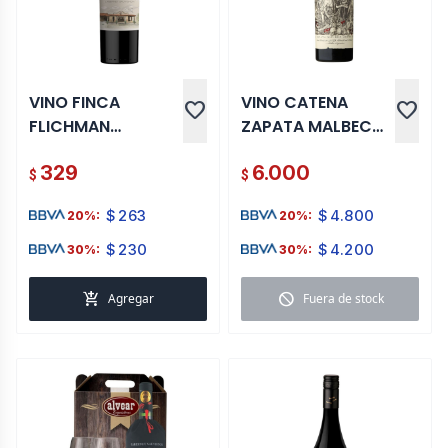
VINO FINCA
VINO CATENA
favorite
favorite
FLICHMAN
ZAPATA MALBEC
CABERNET
ARGENTINO 750 ML
329
6.000
SAUVIGNON 750
$
$
ML
$
263
$
4.800
20%:
20%:
$
230
$
4.200
30%:
30%:
add_shopping_cart
block
Agregar
Fuera de stock