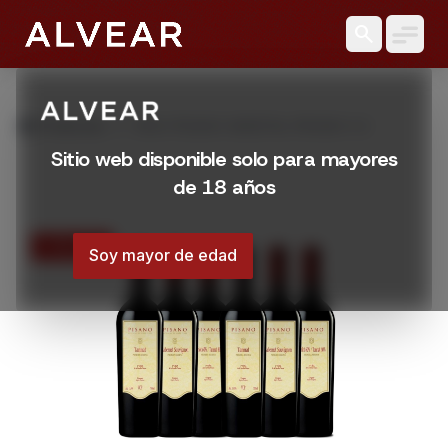
search
grid_view
Productos
VINO PISANO VARIETAL PROMO X 6
Sitio web disponible solo para mayores
de 18 años
17% OFF
Soy mayor de edad