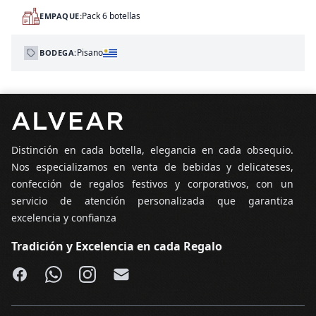
Pack 6 botellas
EMPAQUE:
Pisano
BODEGA:
Pie de página
Distinción en cada botella, elegancia en cada obsequio.
Nos especializamos en venta de bebidas y delicateses,
confección de regalos festivos y corporativos, con un
servicio de atención personalizada que garantiza
excelencia y confianza
Tradición y Excelencia en cada Regalo
Facebook
WhatsApp
Instagram
Email