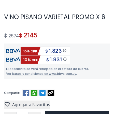
VINO PISANO VARIETAL PROMO X 6
2145
$
$ 2574
1.823
info
15%
$
OFF
1.931
info
10%
$
OFF
El descuento se verá reflejado en el
estado de cuenta
.
Ver bases y condiciones en www.bbva.com.uy
.
Compartir:
favorite
Agregar a Favoritos