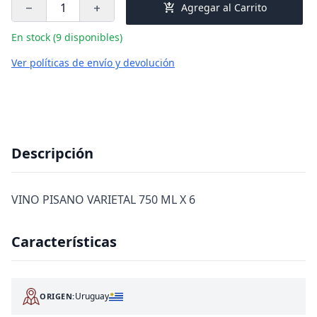
add_shopping_cart
Agregar al Carrito
remove
add
En stock (9 disponibles)
Ver políticas de envío y devolución
Descripción
VINO PISANO VARIETAL 750 ML X 6
Características
Uruguay
ORIGEN: