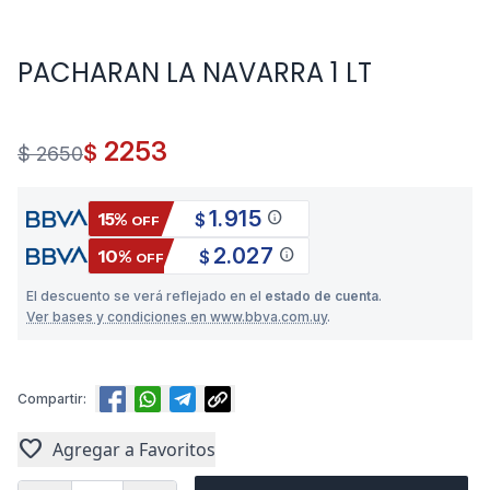
PACHARAN LA NAVARRA 1 LT
2253
$
$ 2650
1.915
info
15%
$
OFF
2.027
info
10%
$
OFF
El descuento se verá reflejado en el
estado de cuenta
.
Ver bases y condiciones en www.bbva.com.uy
.
Compartir:
favorite
Agregar a Favoritos