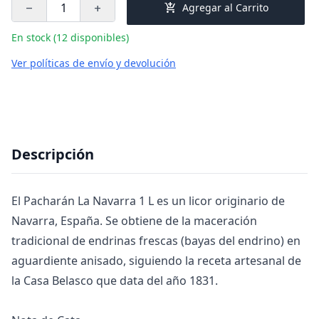
add_shopping_cart
Agregar al Carrito
remove
add
En stock (12 disponibles)
Ver políticas de envío y devolución
Descripción
El Pacharán La Navarra 1 L es un licor originario de
Navarra, España. Se obtiene de la maceración
tradicional de endrinas frescas (bayas del endrino) en
aguardiente anisado, siguiendo la receta artesanal de
la Casa Belasco que data del año 1831.