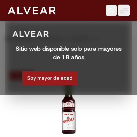
search
grid_view
Productos
PACHARAN LA NAVARRA 1 LT
Sitio web disponible solo para mayores
de 18 años
15% OFF
Soy mayor de edad