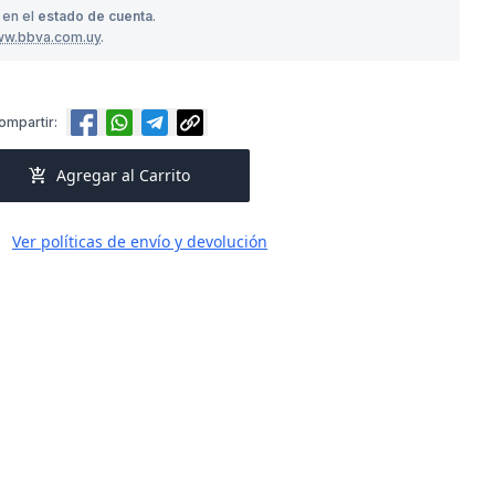
 en el
estado de cuenta
.
ww.bbva.com.uy
.
ompartir:
add_shopping_cart
Agregar al Carrito
Ver políticas de envío y devolución