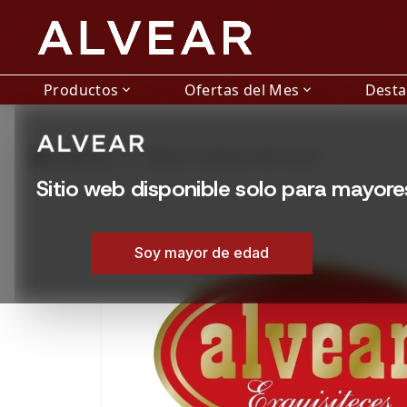
Productos
Ofertas del Mes
Dest
expand_more
expand_more
grid_view
Productos
TABACO CAPTAIN PIPE 40 GR
Sitio web disponible solo para mayor
Soy mayor de edad