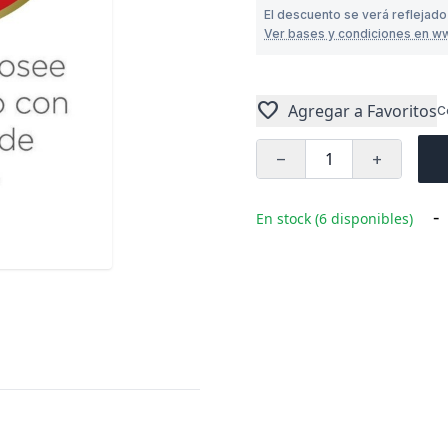
El descuento se verá reflejado
Ver bases y condiciones en w
favorite
Agregar a Favoritos
C
remove
add
-
En stock (6 disponibles)