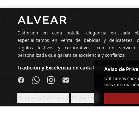
Pie de página
Distinción en cada botella, elegancia en cada o
especializamos en venta de bebidas y delicateses, c
regalos festivos y corporativos, con un servicio
personalizada que garantiza excelencia y confianza
Tradición y Excelencia en cada Regalo
Aviso de Priv
Facebook
WhatsApp
Instagram
Email
Utilizamos cooki
más información
-
Términos y Condiciones
Contáctenos