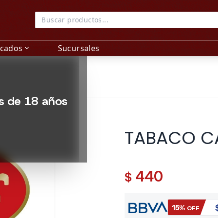
acados
Sucursales
expand_more
es de 18 años
TABACO CA
440
$
15%
OFF