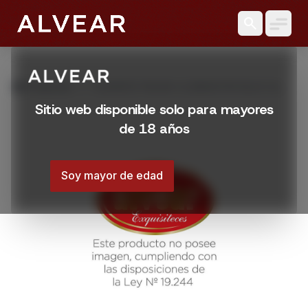
search
grid_view
Productos
CIGARROS PALMA CLUBMASTER BLUE 20
UNI
Sitio web disponible solo para mayores
de 18 años
Soy mayor de edad