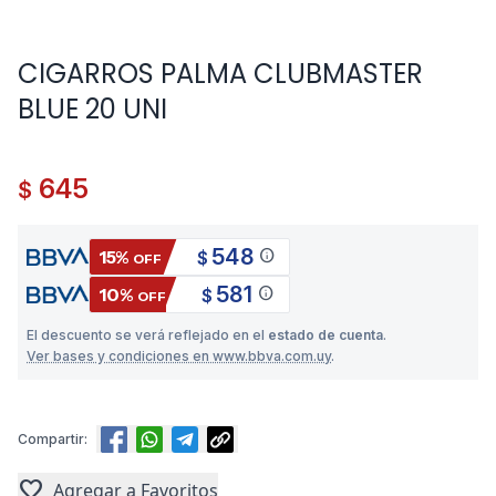
CIGARROS PALMA CLUBMASTER
BLUE 20 UNI
645
$
548
info
15%
$
OFF
581
info
10%
$
OFF
El descuento se verá reflejado en el
estado de cuenta
.
Ver bases y condiciones en www.bbva.com.uy
.
Compartir:
favorite
Agregar a Favoritos