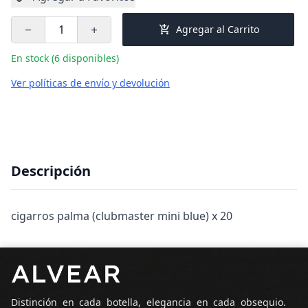
add_shopping_cart
Agregar al Carrito
remove
add
En stock (6 disponibles)
Ver políticas de envío y devolución
Descripción
cigarros palma (clubmaster mini blue) x 20
Pie de página
Distinción en cada botella, elegancia en cada obsequio.