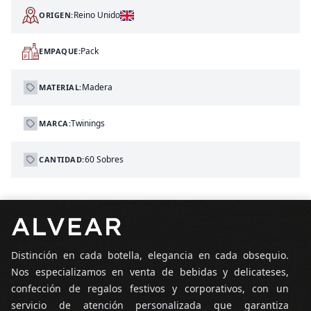
Reino Unido
ORIGEN:
Pack
EMPAQUE:
Madera
MATERIAL:
Twinings
MARCA:
60 Sobres
CANTIDAD:
Pie de página
Distinción en cada botella, elegancia en cada obsequio.
Nos especializamos en venta de bebidas y delicateses,
confección de regalos festivos y corporativos, con un
servicio de atención personalizada que garantiza