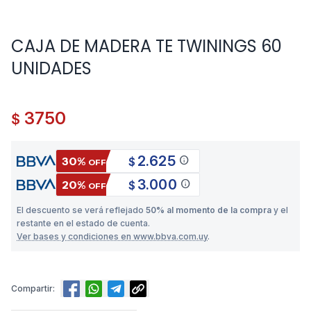
CAJA DE MADERA TE TWININGS 60
UNIDADES
3750
$
2.625
info
30%
$
OFF
3.000
info
20%
$
OFF
El descuento se verá reflejado
50% al momento de la compra
y el
restante en el estado de cuenta.
Ver bases y condiciones en www.bbva.com.uy
.
Compartir: