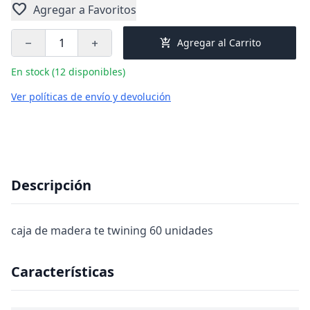
favorite
Agregar a Favoritos
add_shopping_cart
Agregar al Carrito
remove
add
En stock (12 disponibles)
Ver políticas de envío y devolución
Descripción
caja de madera te twining 60 unidades
Características