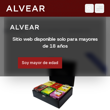
search
grid_view
Productos
CAJA DE MADERA TE TWININGS 60
UNIDADES
Sitio web disponible solo para mayores
de 18 años
DESTACADO
Soy mayor de edad