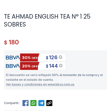
TE AHMAD ENGLISH TEA N° 1 25
SOBRES
180
$
126
info
30%
$
OFF
144
info
20%
$
OFF
El descuento se verá reflejado
50% al momento de la compra
y el
restante en el estado de cuenta.
Ver bases y condiciones en www.bbva.com.uy
.
Compartir: