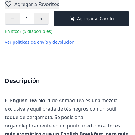
favorite
Agregar a Favoritos
add_shopping_cart
Agregar al Carrito
remove
add
En stock (5 disponibles)
Ver políticas de envío y devolución
Descripción
El
English Tea No. 1
de Ahmad Tea es una mezcla
exclusiva y equilibrada de tés negros con un sutil
toque de bergamota. Se posiciona
organolépticamente en un punto medio exacto: es
más aromático que un English Breakfast, pero más