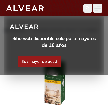
search
grid_view
Productos
TE AHMAD ENGLISH TEA N° 1 25 SOBRES
Sitio web disponible solo para mayores
de 18 años
Soy mayor de edad