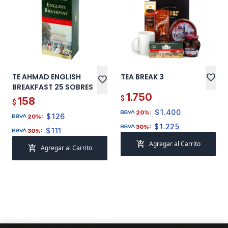
TE AHMAD ENGLISH
TEA BREAK 3
favorite
favorite
BREAKFAST 25 SOBRES
1.750
$
158
$
$
1.400
20%:
$
126
20%:
$
1.225
30%:
$
111
30%:
add_shopping_cart
Agregar al Carrito
add_shopping_cart
Agregar al Carrito