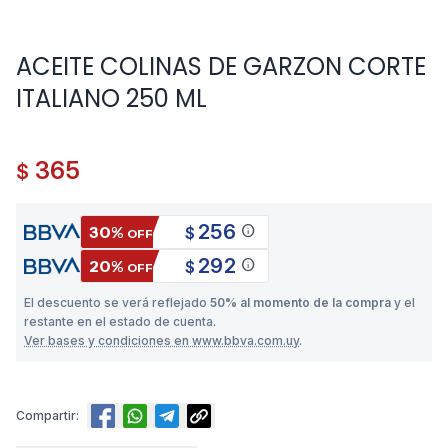
ACEITE COLINAS DE GARZON CORTE
ITALIANO 250 ML
365
$
256
info
30%
$
OFF
292
info
20%
$
OFF
El descuento se verá reflejado
50% al momento de la compra
y el
restante en el estado de cuenta.
Ver bases y condiciones en www.bbva.com.uy
.
Compartir: