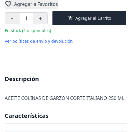
favorite
Agregar a Favoritos
add_shopping_cart
Agregar al Carrito
remove
add
En stock (5 disponibles)
Ver políticas de envío y devolución
Descripción
ACEITE COLINAS DE GARZON CORTE ITALIANO 250 ML
Características