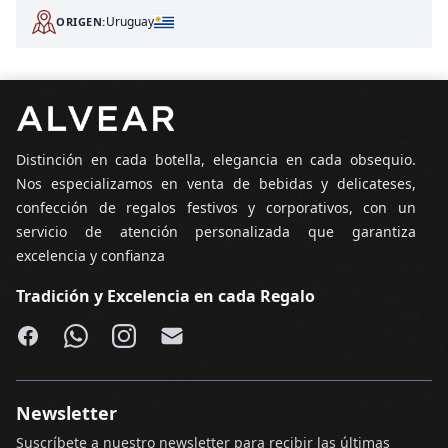
Uruguay
ORIGEN:
Pie de página
Distinción en cada botella, elegancia en cada obsequio.
Nos especializamos en venta de bebidas y delicateses,
confección de regalos festivos y corporativos, con un
servicio de atención personalizada que garantiza
excelencia y confianza
Tradición y Excelencia en cada Regalo
Facebook
WhatsApp
Instagram
Email
Newsletter
Suscríbete a nuestro newsletter para recibir las últimas