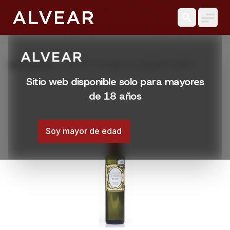
search
grid_view
Productos
ACEITE COLINAS DE GARZON CORTE
ITALIANO 250 ML
Sitio web disponible solo para mayores
de 18 años
Soy mayor de edad