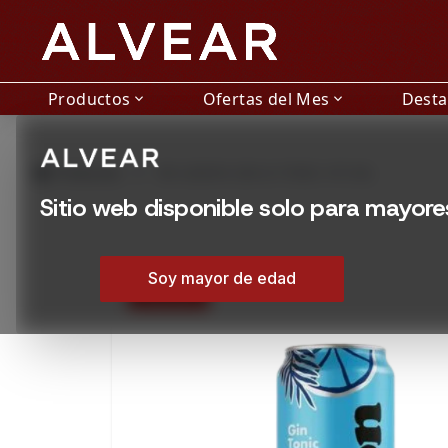
Productos
Ofertas del Mes
Dest
expand_more
expand_more
grid_view
Productos
DR LEMON GIN & TONIC 473 ML
Sitio web disponible solo para mayor
Soy mayor de edad
15% OFF