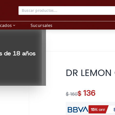
acados
Sucursales
expand_more
es de 18 años
DR LEMON 
136
$
$ 160
15%
OFF