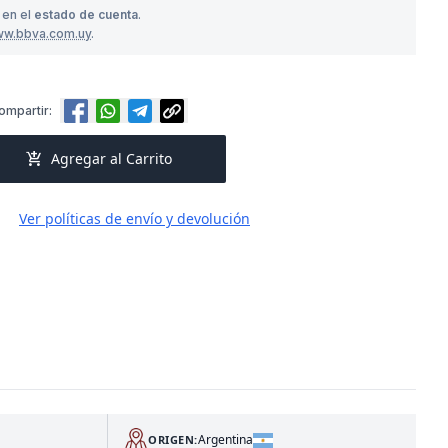
 en el
estado de cuenta
.
ww.bbva.com.uy
.
ompartir:
add_shopping_cart
Agregar al Carrito
Ver políticas de envío y devolución
Argentina
ORIGEN: