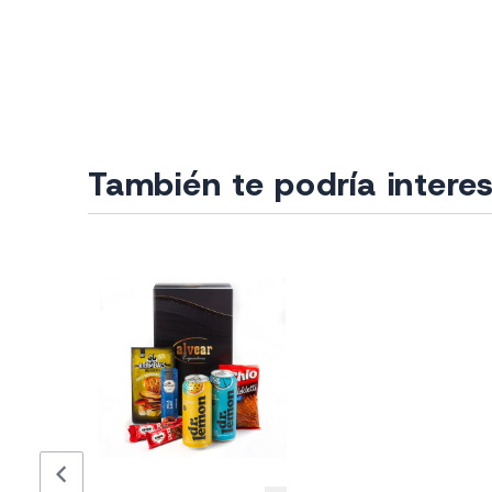
También te podría intere
chevron_left