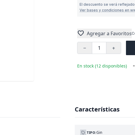
El descuento se verá reflejado
Ver bases y condiciones en w
favorite
Agregar a Favoritos
C
remove
add
-
En stock (12 disponibles)
Características
Gin
TIPO: