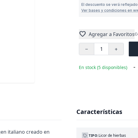
El descuento se verá reflejado
Ver bases y condiciones en w
favorite
Agregar a Favoritos
C
remove
add
-
En stock (5 disponibles)
Características
igen italiano creado en
Licor de hierbas
TIPO: