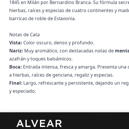
1845 en Milán por Bernardino Branca. Su fórmula sec
hierbas, raíces y especias de cuatro continentes y ma
barricas de roble de Eslavonia.
Notas de Cata
Vista:
Color oscuro, denso y profundo.
Nariz:
Muy aromático, con destacadas notas de
ment
azafrán y toques balsámicos.
Boca:
Entrada intensa, fresca y amarga. Presenta una
a hierbas, raíces de genciana, regaliz y especias.
Final:
Largo, refrescante y persistente, dejando un r
y especiado.
Pie de página