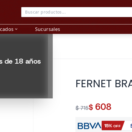
acados
Sucursales
expand_more
es de 18 años
FERNET BR
608
$
$ 715
15%
OFF