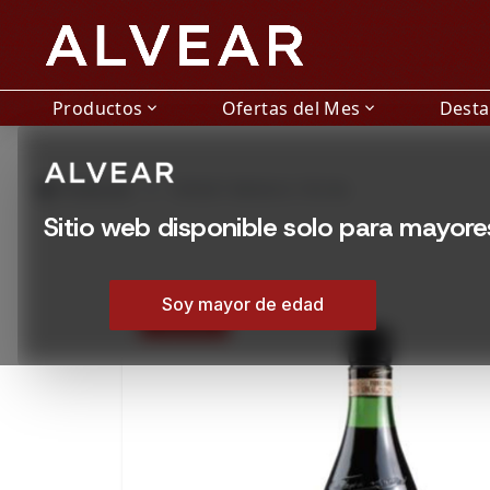
Productos
Ofertas del Mes
Dest
expand_more
expand_more
grid_view
Productos
FERNET BRANCA 750 ML
Sitio web disponible solo para mayor
Soy mayor de edad
15% OFF