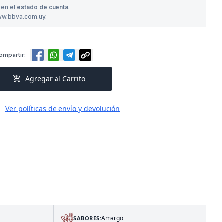
 en el
estado de cuenta
.
ww.bbva.com.uy
.
ompartir:
add_shopping_cart
Agregar al Carrito
Ver políticas de envío y devolución
Amargo
SABORES: