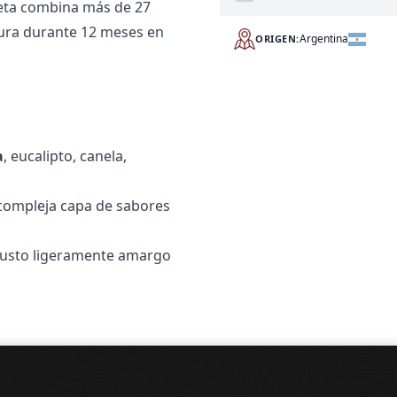
reta combina más de 27
dura durante 12 meses en
Argentina
ORIGEN:
a
, eucalipto, canela,
 compleja capa de sabores
egusto ligeramente amargo