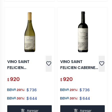
VINO SAINT
VINO SAINT
favorite
favorite
FELICIEN
FELICIEN CABERNET
CHARDONNAY 750
SAUVIGNON 750
920
920
ML
ML
$
$
$
736
$
736
20%:
20%:
$
644
$
644
30%:
30%:
add_shopping_cart
add_shopping_cart
Agregar
Agregar