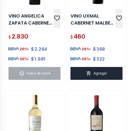
VINO ANGELICA
VINO UXMAL
favorite
favorite
ZAPATA CABERNET
CABERNET MALBEC
SAUVIGNON 750
750 ML
2.830
460
ML
$
$
$
2.264
$
368
20%:
20%:
$
1.981
$
322
30%:
30%:
block
add_shopping_cart
Fuera de stock
Agregar