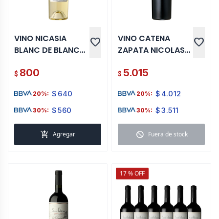
VINO NICASIA
VINO CATENA
favorite
favorite
BLANC DE BLANCS
ZAPATA NICOLAS
750 ML
750 ML
800
5.015
$
$
$
640
$
4.012
20%:
20%:
$
560
$
3.511
30%:
30%:
add_shopping_cart
block
Agregar
Fuera de stock
17 % OFF