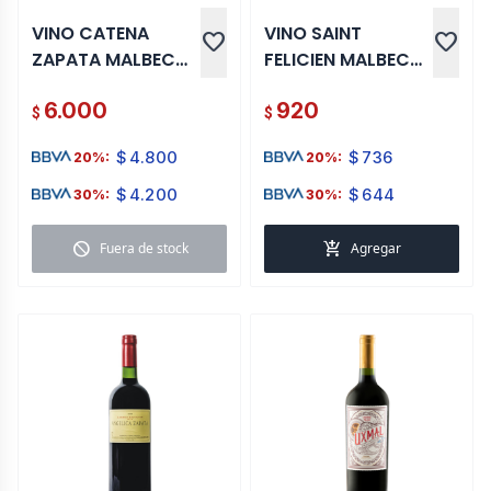
VINO CATENA
VINO SAINT
favorite
favorite
ZAPATA MALBEC
FELICIEN MALBEC
ARGENTINO 750 ML
750 ML
6.000
920
$
$
$
4.800
$
736
20%:
20%:
$
4.200
$
644
30%:
30%:
block
add_shopping_cart
Fuera de stock
Agregar