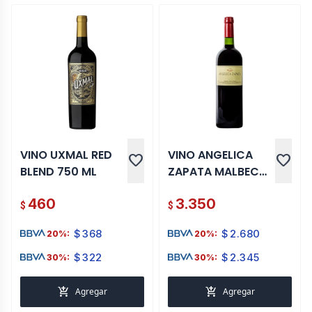
VINO UXMAL RED
VINO ANGELICA
favorite
favorite
BLEND 750 ML
ZAPATA MALBEC
750 ML
460
3.350
$
$
$
368
$
2.680
20%:
20%:
$
322
$
2.345
30%:
30%:
add_shopping_cart
add_shopping_cart
Agregar
Agregar