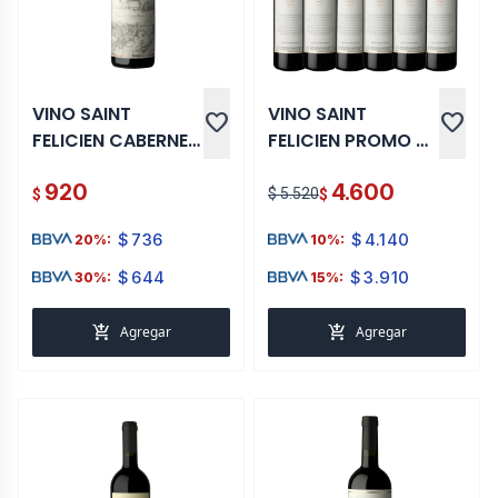
VINO SAINT
VINO SAINT
favorite
favorite
FELICIEN CABERNET
FELICIEN PROMO X
MERLOT 750 ML
6
920
4.600
$ 5.520
$
$
$
736
$
4.140
20%:
10%:
$
644
$
3.910
30%:
15%:
add_shopping_cart
add_shopping_cart
Agregar
Agregar