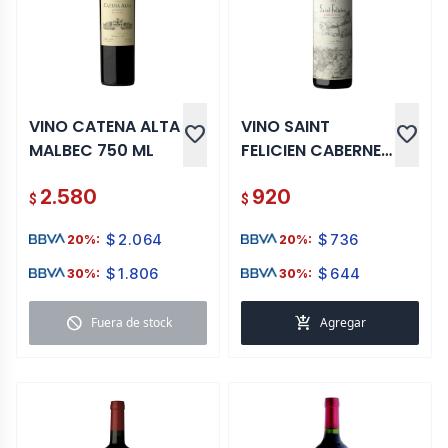
VINO CATENA ALTA
VINO SAINT
favorite
favorite
MALBEC 750 ML
FELICIEN CABERNET
FRANC 750 ML
2.580
920
$
$
$
2.064
$
736
20%:
20%:
$
1.806
$
644
30%:
30%:
block
add_shopping_cart
Fuera de stock
Agregar