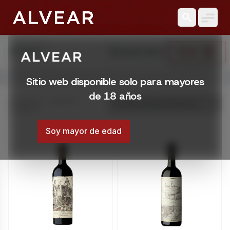
search
search
reset_settings
Filtrar
Buscar
Limpiar Filtros
Abrir menú
Sitio web disponible solo para mayores
Licorería Alvear | Catálogo online
de 18 años
Catálogo online de Licorería Alvear. Comprá con envíos en
Mostrando 1 – 20 de 24
resultados
Montevideo, Uruguay
Soy mayor de edad