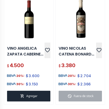
VINO ANGELICA
VINO NICOLAS
favorite
favorite
ZAPATA CABERNET
CATENA BONARDA
FRANC 2008 750
750 ML
4.500
3.380
ML
$
$
$
3.600
$
2.704
20%:
20%:
$
3.150
$
2.366
30%:
30%:
add_shopping_cart
block
Agregar
Fuera de stock