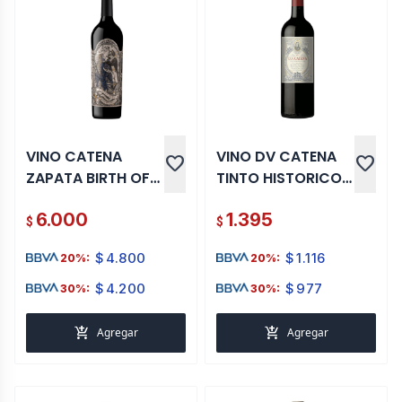
VINO CATENA
VINO DV CATENA
favorite
favorite
ZAPATA BIRTH OF
TINTO HISTORICO
CABERNET 750 ML
750 ML
6.000
1.395
$
$
$
4.800
$
1.116
20%:
20%:
$
4.200
$
977
30%:
30%:
add_shopping_cart
add_shopping_cart
Agregar
Agregar