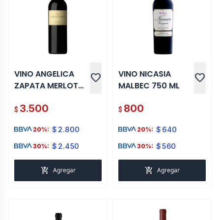
VINO ANGELICA
VINO NICASIA
favorite
favorite
ZAPATA MERLOT
MALBEC 750 ML
2017 750 ML
3.500
800
$
$
$
2.800
$
640
20%:
20%:
$
2.450
$
560
30%:
30%:
add_shopping_cart
add_shopping_cart
Agregar
Agregar