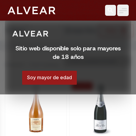
search
search
reset_settings
Filtrar
Buscar
Limpiar Filtros
Abrir menú
Sitio web disponible solo para mayores
Licorería Alvear | Catálogo online
de 18 años
Catálogo online de Licorería Alvear. Comprá con envíos en
Mostrando 1 – 8 de 8 resultados
Montevideo, Uruguay
Soy mayor de edad
25 % OFF