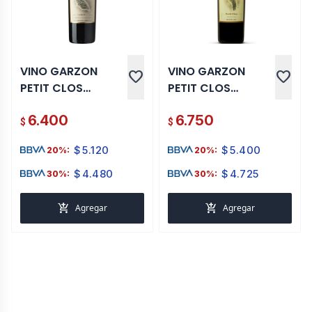
VINO GARZON
VINO GARZON
favorite
favorite
PETIT CLOS
PETIT CLOS
CABERNET
TANNAT MAGNUM
6.400
6.750
SAUVIGNON
1.5 L
$
$
MAGNUM 1.5 LT
$
5.120
$
5.400
20%:
20%:
$
4.480
$
4.725
30%:
30%:
add_shopping_cart
add_shopping_cart
Agregar
Agregar