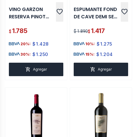
VINO GARZON
ESPUMANTE FOND
favorite
favorite
RESERVA PINOT
DE CAVE DEMI SEC
NOIR ROSE
1.5 L
1.785
1.417
MAGNUM 1.5 LT
$ 1.890
$
$
$
1.428
$
1.275
20%:
10%:
$
1.250
$
1.204
30%:
15%:
add_shopping_cart
add_shopping_cart
Agregar
Agregar