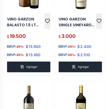
VINO GARZON
VINO GARZON
favorite
favorite
BALASTO 1.5 LT
SINGLE VINEYARD
CAJA MADERA
ALBARIÑO
19.500
3.000
MAGNUM 1.5 LT
$
$
$
15.600
$
2.400
20%:
20%:
$
13.650
$
2.100
30%:
30%:
add_shopping_cart
add_shopping_cart
Agregar
Agregar