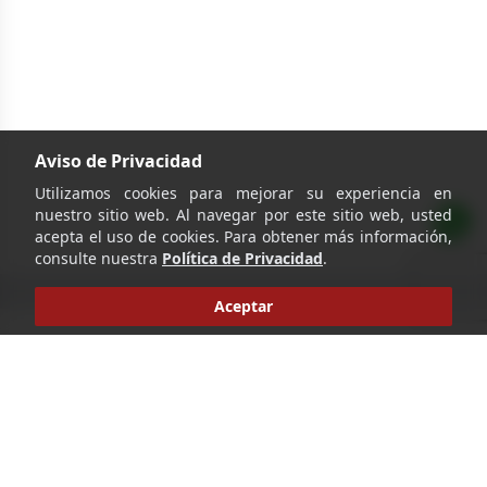
Aviso de Privacidad
Utilizamos cookies para mejorar su experiencia en
nuestro sitio web. Al navegar por este sitio web, usted
acepta el uso de cookies. Para obtener más información,
consulte nuestra
Política de Privacidad
.
Aceptar
‹
›
1
Ir
Pie de página