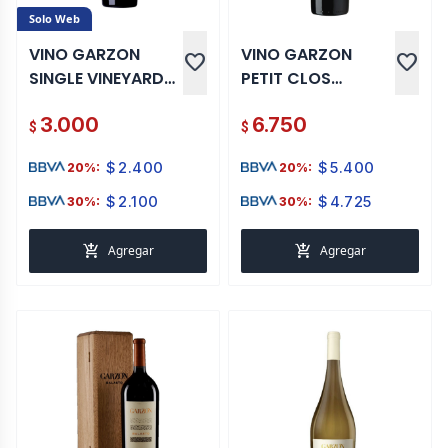
Solo Web
VINO GARZON
VINO GARZON
favorite
favorite
SINGLE VINEYARD
PETIT CLOS
TANNAT MAGNUM
CABERNET FRANC
3.000
6.750
1.5 LT
MAGNUM 1.5 LT
$
$
$
2.400
$
5.400
20%:
20%:
$
2.100
$
4.725
30%:
30%:
add_shopping_cart
add_shopping_cart
Agregar
Agregar