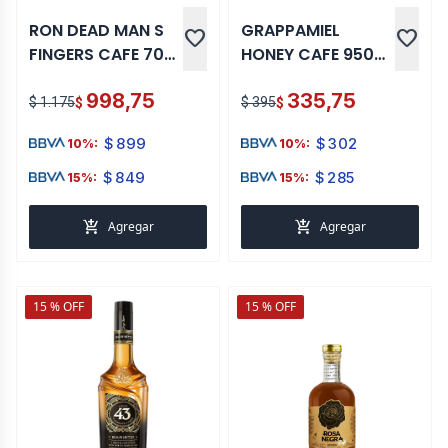
RON DEAD MAN S
GRAPPAMIEL
favorite
favorite
FINGERS CAFE 700
HONEY CAFE 950
ML
ML
998,75
335,75
$ 1.175
$ 395
$
$
$
899
$
302
10%:
10%:
$
849
$
285
15%:
15%:
add_shopping_cart
add_shopping_cart
Agregar
Agregar
15 % OFF
15 % OFF