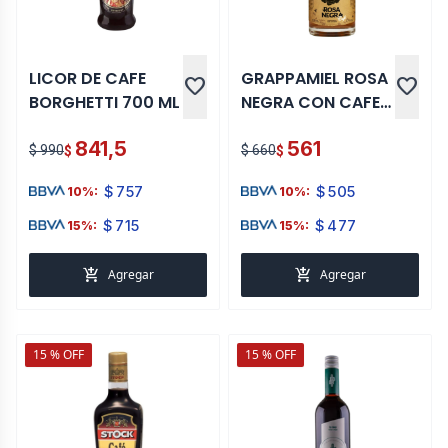
LICOR DE CAFE
GRAPPAMIEL ROSA
favorite
favorite
BORGHETTI 700 ML
NEGRA CON CAFE
375 ML
841,5
561
$ 990
$ 660
$
$
$
757
$
505
10%:
10%:
$
715
$
477
15%:
15%:
add_shopping_cart
add_shopping_cart
Agregar
Agregar
15 % OFF
15 % OFF