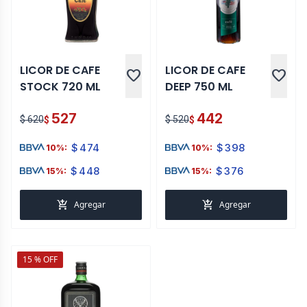
LICOR DE CAFE
LICOR DE CAFE
favorite
favorite
STOCK 720 ML
DEEP 750 ML
527
442
$ 620
$ 520
$
$
$
474
$
398
10%:
10%:
$
448
$
376
15%:
15%:
add_shopping_cart
add_shopping_cart
Agregar
Agregar
15 % OFF