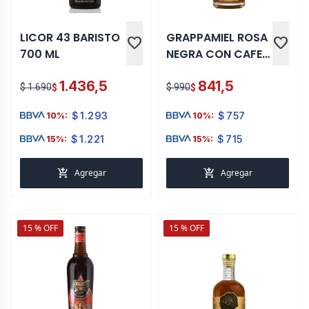
LICOR 43 BARISTO
GRAPPAMIEL ROSA
favorite
favorite
700 ML
NEGRA CON CAFE
750 ML
1.436,5
841,5
$ 1.690
$ 990
$
$
$
1.293
$
757
10%:
10%:
$
1.221
$
715
15%:
15%:
add_shopping_cart
add_shopping_cart
Agregar
Agregar
15 % OFF
15 % OFF