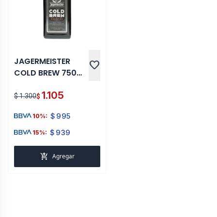
JAGERMEISTER
favorite
COLD BREW 750
ML
1.105
$ 1.300
$
$
995
10%:
$
939
15%:
add_shopping_cart
Agregar