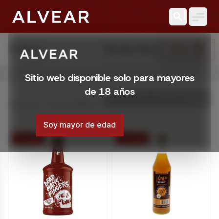
search
search
reset_settings
Filtrar
Buscar
Limpiar Filtros
Abrir menú
Sitio web disponible solo para mayores
Licorería Alvear | Catálogo online
de 18 años
Catálogo online de Licorería Alvear. Comprá con envíos en
Mostrando 1 – 9 de 9 resultados
Montevideo, Uruguay
Soy mayor de edad
15 % OFF
15 % OFF