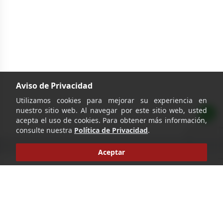
Aviso de Privacidad
Utilizamos cookies para mejorar su experiencia en
nuestro sitio web. Al navegar por este sitio web, usted
acepta el uso de cookies. Para obtener más información,
consulte nuestra
Política de Privacidad
.
Aceptar
‹
›
1
Ir
Pie de página