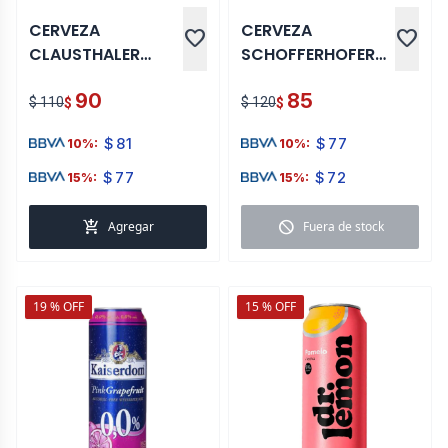
CERVEZA
CERVEZA
favorite
favorite
CLAUSTHALER
SCHOFFERHOFER
POMELO 500 ML
POMELO 500 ML
90
85
LATA
$ 110
$ 120
$
$
$
81
$
77
10%:
10%:
$
77
$
72
15%:
15%:
add_shopping_cart
block
Agregar
Fuera de stock
19 % OFF
15 % OFF