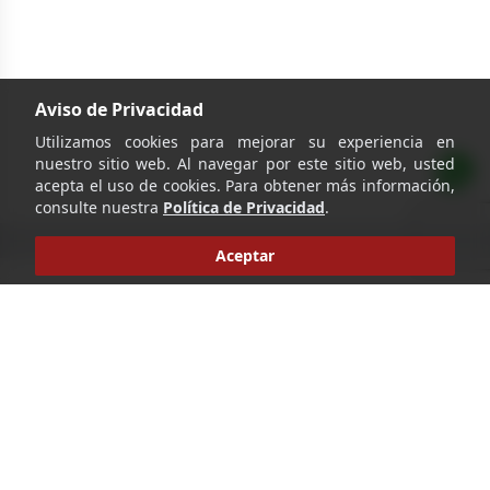
Aviso de Privacidad
Utilizamos cookies para mejorar su experiencia en
nuestro sitio web. Al navegar por este sitio web, usted
acepta el uso de cookies. Para obtener más información,
consulte nuestra
Política de Privacidad
.
Aceptar
‹
›
1
Ir
Pie de página
Distinción en cada botella, elegancia en cada obsequio.
Nos especializamos en venta de bebidas y delicateses,