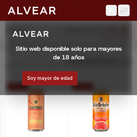
search
search
reset_settings
Filtrar
Buscar
Limpiar Filtros
Abrir menú
Sitio web disponible solo para mayores
Licorería Alvear | Catálogo online
de 18 años
Catálogo online de Licorería Alvear. Comprá con envíos en
Mostrando 1 – 4 de 4 resultados
Montevideo, Uruguay
Soy mayor de edad
18 % OFF
29 % OFF