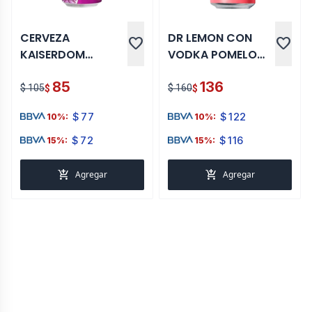
CERVEZA
DR LEMON CON
favorite
favorite
KAISERDOM
VODKA POMELO
POMELO 0,0 % 500
473 ML
85
136
ML
$ 105
$ 160
$
$
$
77
$
122
10%:
10%:
$
72
$
116
15%:
15%:
add_shopping_cart
add_shopping_cart
Agregar
Agregar