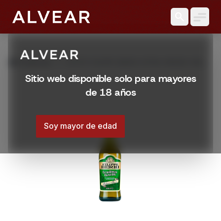
search
grid_view
Productos
ACEITE FILIPPO BERIO EXTRA VIRGEN 500
ML
Sitio web disponible solo para mayores
de 18 años
Soy mayor de edad