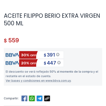
ACEITE FILIPPO BERIO EXTRA VIRGEN
500 ML
559
$
391
info
30%
$
OFF
447
info
20%
$
OFF
El descuento se verá reflejado
50% al momento de la compra
y el
restante en el estado de cuenta.
Ver bases y condiciones en www.bbva.com.uy
.
Compartir: