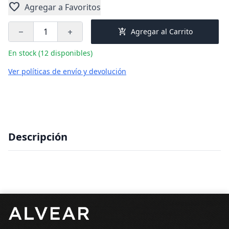
favorite
Agregar a Favoritos
add_shopping_cart
Agregar al Carrito
remove
add
En stock (12 disponibles)
Ver políticas de envío y devolución
Descripción
Pie de página