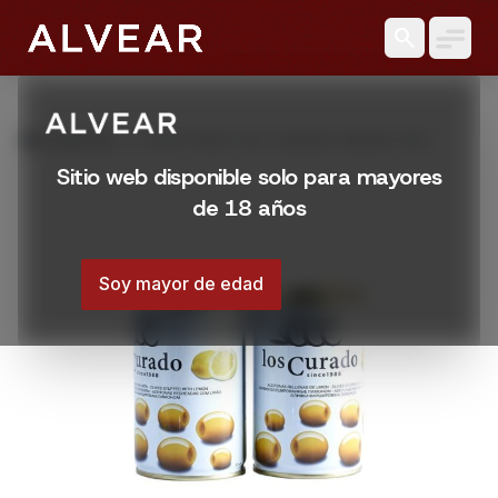
search
grid_view
Productos
ACEITUNAS LOS CURADO VERDES SIN
CAROZO 300 G
Sitio web disponible solo para mayores
de 18 años
Soy mayor de edad