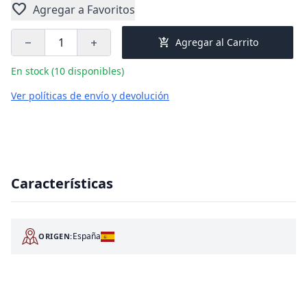
favorite
Agregar a Favoritos
add_shopping_cart
Agregar al Carrito
remove
add
En stock (10 disponibles)
Ver políticas de envío y devolución
Características
España
ORIGEN: