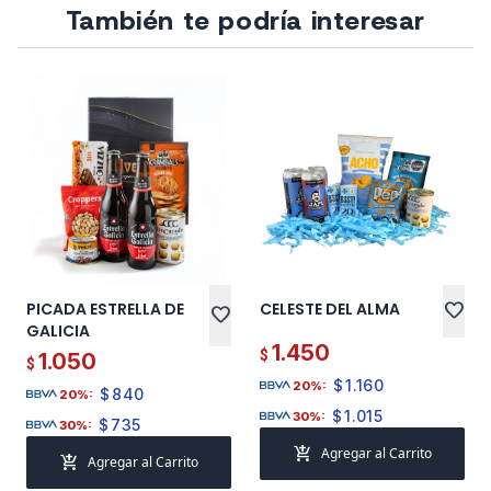
También te podría interesar
PICADA ESTRELLA DE
CELESTE DEL ALMA
favorite
favorite
GALICIA
1.450
$
1.050
$
$
1.160
20%:
$
840
20%:
$
1.015
30%:
$
735
30%:
add_shopping_cart
Agregar al Carrito
add_shopping_cart
Agregar al Carrito