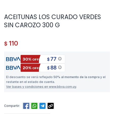
ACEITUNAS LOS CURADO VERDES
SIN CAROZO 300 G
110
$
77
info
30%
$
OFF
88
info
20%
$
OFF
El descuento se verá reflejado
50% al momento de la compra
y el
restante en el estado de cuenta.
Ver bases y condiciones en www.bbva.com.uy
.
Compartir: