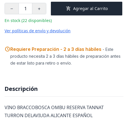
add_shopping_cart
Agregar al Carrito
remove
add
En stock (22 disponibles)
Ver políticas de envío y devolución
schedule
Requiere Preparación - 2 a 3 días hábiles
- Este
producto necesita 2 a 3 días hábiles de preparación antes
de estar listo para retiro o envío.
Descripción
VINO BRACCOBOSCA OMBU RESERVA TANNAT
TURRON DELAVIUDA ALICANTE ESPAÑOL