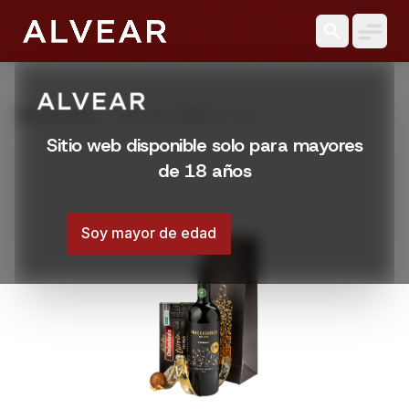
search
grid_view
Productos
BOLSA ALVEAR N º 243
Sitio web disponible solo para mayores
de 18 años
Soy mayor de edad