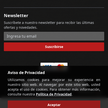
Newsletter
Suscríbete a nuestro newsletter para recibir las últimas
ofertas y novedades.
Dirección de correo electrónico
Suscribirse
Aviso de Privacidad
Utilizamos cookies para mejorar su experiencia en
nuestro sitio web. Al navegar por este sitio web, usted
-
Términos y Condiciones
Contáctenos
acepta el uso de cookies. Para obtener más información,
powered by
Copyright © Licorería Alvear 2026
consulte nuestra
Política de Privacidad
.
home
account_circle
search
shopping_cart
Aceptar