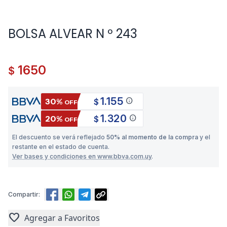
BOLSA ALVEAR N º 243
1650
$
1.155
info
30%
$
OFF
1.320
info
20%
$
OFF
El descuento se verá reflejado
50% al momento de la compra
y el
restante en el estado de cuenta.
Ver bases y condiciones en www.bbva.com.uy
.
Compartir:
favorite
Agregar a Favoritos