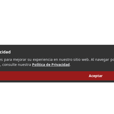
acidad
es para mejorar su experiencia en nuestro sitio web. Al navegar po
, consulte nuestra
Política de Privacidad
.
Aceptar
‹
›
1