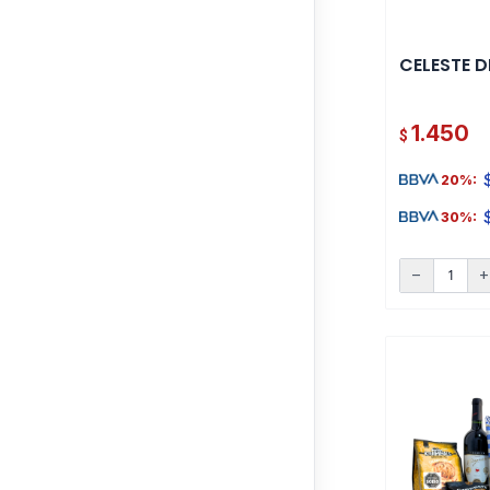
CELESTE D
1.450
$
20%:
30%:
remove
ad