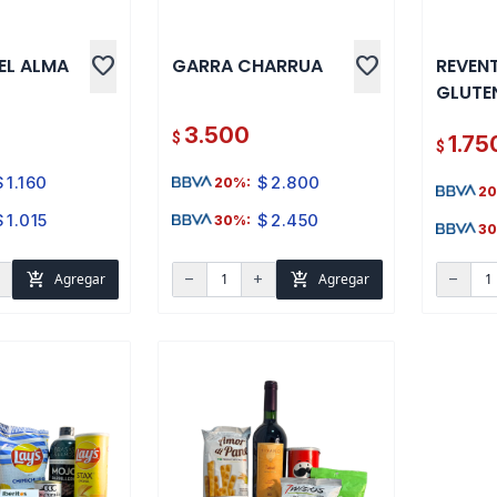
favorite
favorite
EL ALMA
GARRA CHARRUA
REVENT
GLUTE
3.500
$
1.75
$
$
1.160
$
2.800
20%:
20
$
1.015
$
2.450
30%:
30
add_shopping_cart
add_shopping_cart
Agregar
Agregar
d
remove
add
remove