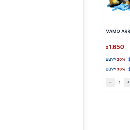
VAMO ARRI
1.650
$
20%:
30%:
remove
ad