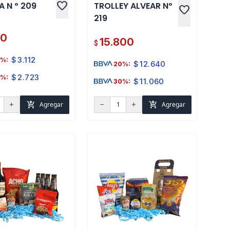
favorite
 N º 209
TROLLEY ALVEAR Nº
favorite
219
90
15.800
$
$
3.112
%:
$
12.640
20%:
$
2.723
%:
$
11.060
30%:
add_shopping_cart
add_shopping_cart
Agregar
Agregar
add
remove
add