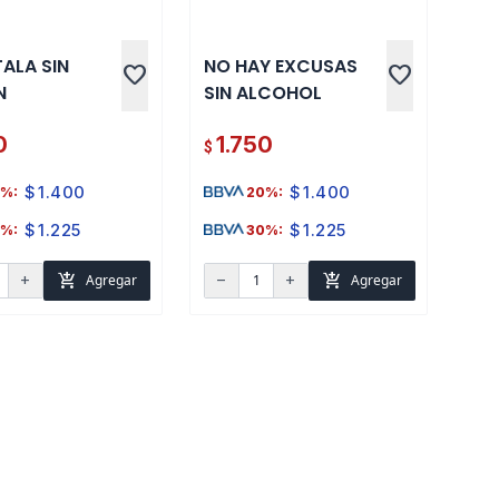
ALA SIN
NO HAY EXCUSAS
favorite
favorite
N
SIN ALCOHOL
0
1.750
$
$
1.400
$
1.400
%:
20%:
$
1.225
$
1.225
%:
30%:
add_shopping_cart
add_shopping_cart
Agregar
Agregar
add
remove
add