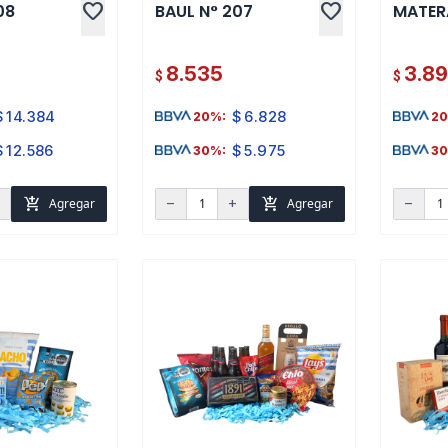
favorite
favorite
08
BAUL N° 207
MATERA
8.535
3.8
$
$
$
14.384
$
6.828
20%:
20
$
12.586
$
5.975
30%:
30
add_shopping_cart
add_shopping_cart
Agregar
Agregar
d
remove
add
remove