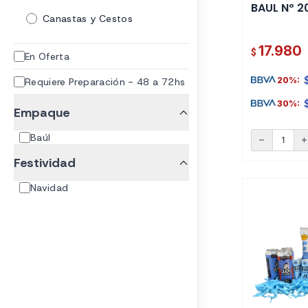
BAUL Nº 2
Canastas y Cestos
17.980
$
En Oferta
20%:
Requiere Preparación - 48 a 72hs
30%:
Empaque
Baúl
remove
ad
Festividad
Navidad