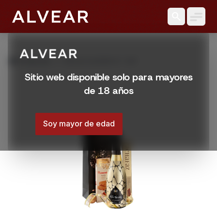
search
grid_view
Productos
BOLSA ALVEAR N º 247
Sitio web disponible solo para mayores
de 18 años
Soy mayor de edad