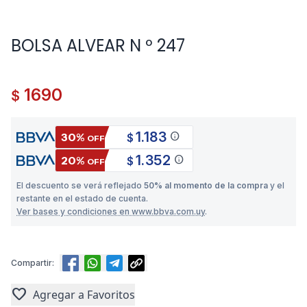
BOLSA ALVEAR N º 247
1690
$
1.183
info
30%
$
OFF
1.352
info
20%
$
OFF
El descuento se verá reflejado
50% al momento de la compra
y el
restante en el estado de cuenta.
Ver bases y condiciones en www.bbva.com.uy
.
Compartir:
favorite
Agregar a Favoritos