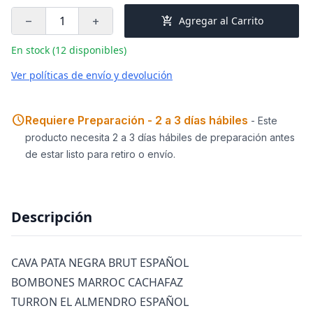
add_shopping_cart
Agregar al Carrito
remove
add
En stock (12 disponibles)
Ver políticas de envío y devolución
schedule
Requiere Preparación - 2 a 3 días hábiles
- Este
producto necesita 2 a 3 días hábiles de preparación antes
de estar listo para retiro o envío.
Descripción
CAVA PATA NEGRA BRUT ESPAÑOL
BOMBONES MARROC CACHAFAZ
TURRON EL ALMENDRO ESPAÑOL