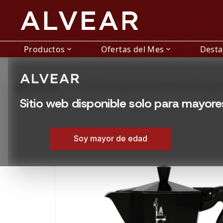
Productos
Ofertas del Mes
Dest
expand_more
expand_more
grid_view
Productos
CAFETERA BIALETTI MOKA EXCLUSIVE BLAC
Sitio web disponible solo para mayor
Soy mayor de edad