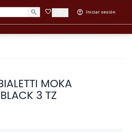
favorite
shopping_cart
search
account_circle
Iniciar sesión
BIALETTI MOKA
 BLACK 3 TZ