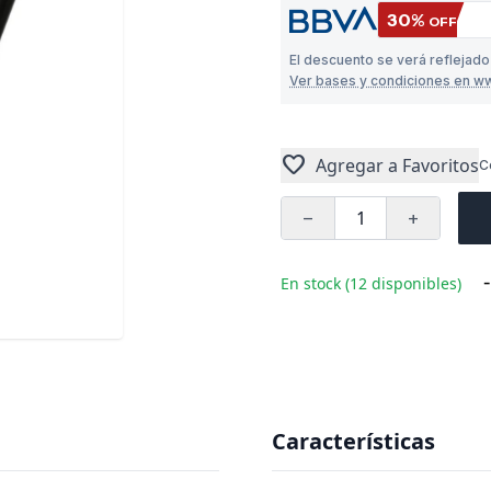
30%
OFF
El descuento se verá reflejad
Ver bases y condiciones en w
favorite
Agregar a Favoritos
C
remove
add
-
En stock (12 disponibles)
Características