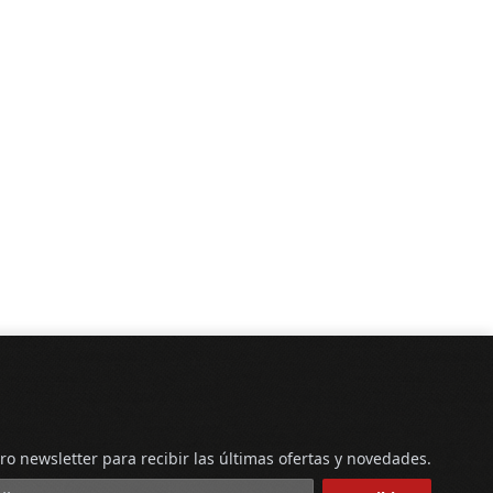
ro newsletter para recibir las últimas ofertas y novedades.
reo electrónico