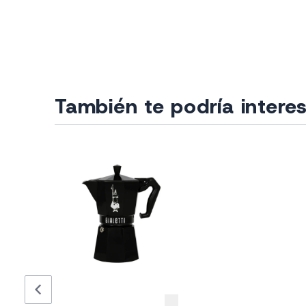
También te podría intere
chevron_left