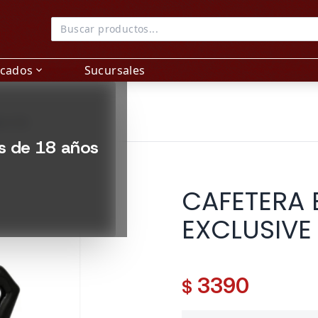
acados
Sucursales
expand_more
K 3 TZ
es de 18 años
CAFETERA 
EXCLUSIVE
3390
$