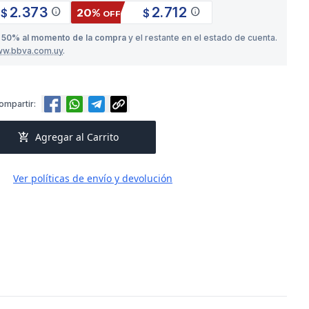
2.373
2.712
info
info
20%
$
$
OFF
o
50% al momento de la compra
y el restante en el estado de cuenta.
ww.bbva.com.uy
.
ompartir:
add_shopping_cart
Agregar al Carrito
Ver políticas de envío y devolución