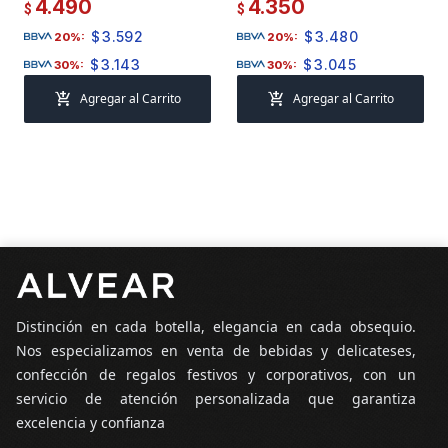
4.490
4.350
$
$
$
3.592
$
3.480
20%:
20%:
$
3.143
$
3.045
30%:
30%:
add_shopping_cart
add_shopping_cart
Agregar al Carrito
Agregar al Carrito
Pie de página
Distinción en cada botella, elegancia en cada obsequio.
Nos especializamos en venta de bebidas y delicateses,
confección de regalos festivos y corporativos, con un
servicio de atención personalizada que garantiza
excelencia y confianza