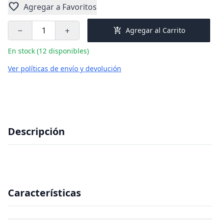
favorite
Agregar a Favoritos
add_shopping_cart
Agregar al Carrito
remove
add
En stock (12 disponibles)
Ver políticas de envío y devolución
Descripción
Características