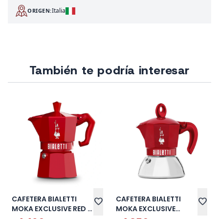
Italia
ORIGEN:
También te podría interesar
CAFETERA BIALETTI
CAFETERA BIALETTI
favorite
favorite
MOKA EXCLUSIVE RED 6
MOKA EXCLUSIVE
TZ
INDUCTION RED 2 TZ