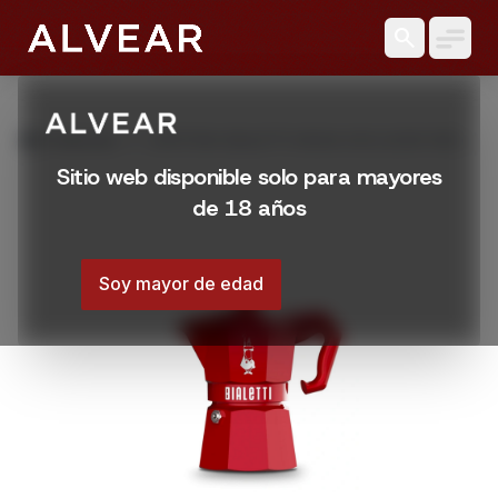
search
grid_view
Productos
CAFETERA BIALETTI MOKA EXCLUSIVE RED 3
TZ
Sitio web disponible solo para mayores
de 18 años
Soy mayor de edad