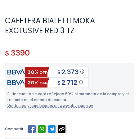
CAFETERA BIALETTI MOKA
EXCLUSIVE RED 3 TZ
3390
$
2.373
info
30%
$
OFF
2.712
info
20%
$
OFF
El descuento se verá reflejado
50% al momento de la compra
y el
restante en el estado de cuenta.
Ver bases y condiciones en www.bbva.com.uy
.
Compartir: