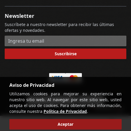
Newsletter
Suscríbete a nuestro newsletter para recibir las últimas
ofertas y novedades.
Dirección de correo electrónico
Suscribirse
Aviso de Privacidad
Utilizamos cookies para mejorar su experiencia en
nuestro sitio web. Al navegar por este sitio web, usted
-
Términos y Condiciones
Contáctenos
acepta el uso de cookies. Para obtener más información,
powered by
Copyright © Licorería Alvear 2026
consulte nuestra
Política de Privacidad
.
home
account_circle
search
shopping_cart
Aceptar