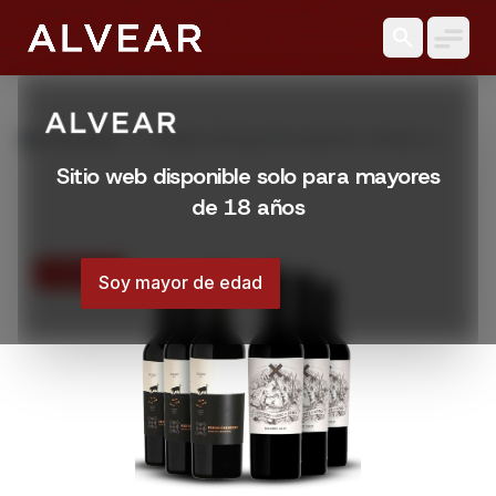
search
grid_view
Productos
COMBO MOSQUITA MUERTA 3 PERRO 3
CORDERO
Sitio web disponible solo para mayores
de 18 años
17% OFF
Soy mayor de edad