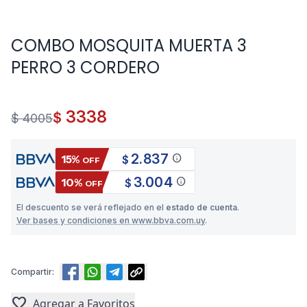
COMBO MOSQUITA MUERTA 3
PERRO 3 CORDERO
3338
$
$ 4005
2.837
info
15%
$
OFF
3.004
info
10%
$
OFF
El descuento se verá reflejado en el
estado de cuenta
.
Ver bases y condiciones en www.bbva.com.uy
.
Compartir:
favorite
Agregar a Favoritos