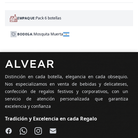
Pack 6 botellas
EMPAQUE:
Mosquita Muerta
BODEGA:
Pie de página
Distinción en cada botella, elegancia en cada obsequio.
Nos especializamos en venta de bebidas y delicateses,
confección de regalos festivos y corporativos, con un
servicio de atención personalizada que garantiza
excelencia y confianza
Tradición y Excelencia en cada Regalo
Facebook
WhatsApp
Instagram
Email