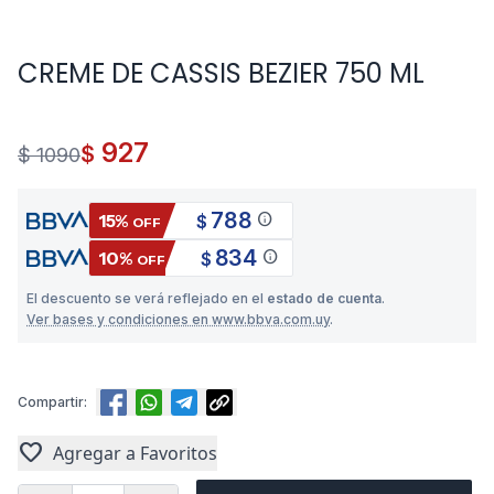
CREME DE CASSIS BEZIER 750 ML
927
$
$ 1090
788
info
15%
$
OFF
834
info
10%
$
OFF
El descuento se verá reflejado en el
estado de cuenta
.
Ver bases y condiciones en www.bbva.com.uy
.
Compartir:
favorite
Agregar a Favoritos