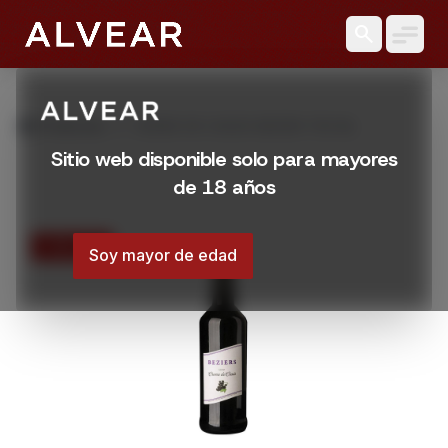
search
grid_view
Productos
CREME DE CASSIS BEZIER 750 ML
Sitio web disponible solo para mayores
de 18 años
15% OFF
Soy mayor de edad