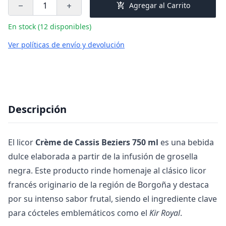
add_shopping_cart
Agregar al Carrito
remove
add
En stock (12 disponibles)
Ver políticas de envío y devolución
Descripción
El licor
Crème de Cassis Beziers 750 ml
es una bebida
dulce elaborada a partir de la infusión de grosella
negra. Este producto rinde homenaje al clásico licor
francés originario de la región de Borgoña y destaca
por su intenso sabor frutal, siendo el ingrediente clave
para cócteles emblemáticos como el
Kir Royal
.