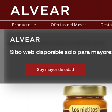
Productos
Ofertas del Mes
Dest
expand_more
expand_more
grid_view
Productos
DULCE DE LECHE LOS NIETITOS 400 GR
Sitio web disponible solo para mayor
Soy mayor de edad