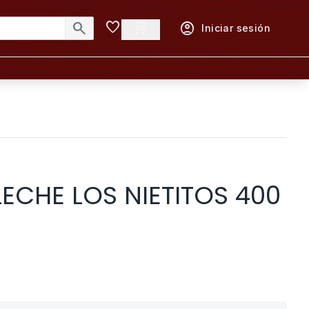
favorite
shopping_cart
search
account_circle
Iniciar sesión
LECHE LOS NIETITOS 400