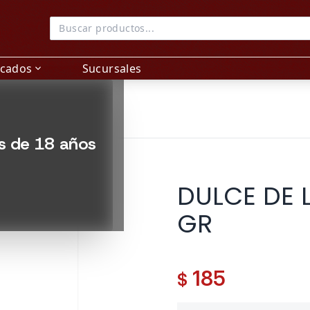
acados
Sucursales
expand_more
es de 18 años
DULCE DE 
GR
185
$