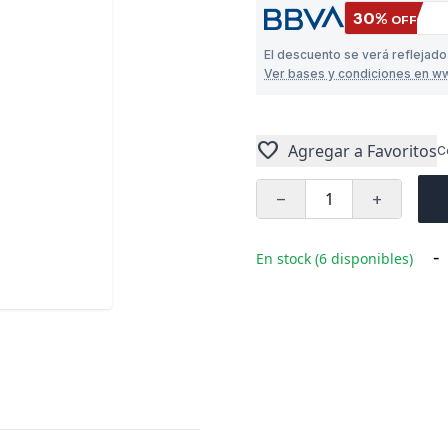
30%
OFF
El descuento se verá reflejad
Ver bases y condiciones en w
favorite
Agregar a Favoritos
C
remove
add
-
En stock (6 disponibles)