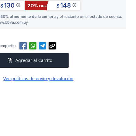
130
148
info
info
20%
$
$
OFF
o
50% al momento de la compra
y el restante en el estado de cuenta.
ww.bbva.com.uy
.
ompartir:
add_shopping_cart
Agregar al Carrito
Ver políticas de envío y devolución