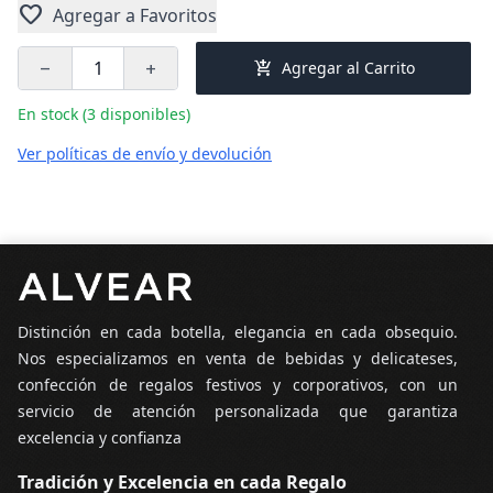
favorite
Agregar a Favoritos
add_shopping_cart
Agregar al Carrito
remove
add
En stock (3 disponibles)
Ver políticas de envío y devolución
Pie de página
Distinción en cada botella, elegancia en cada obsequio.
Nos especializamos en venta de bebidas y delicateses,
confección de regalos festivos y corporativos, con un
servicio de atención personalizada que garantiza
excelencia y confianza
Tradición y Excelencia en cada Regalo