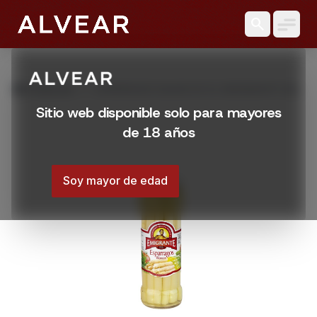
search
grid_view
Productos
ESPARRAGOS BLANCOS EL EMIGRANTE 330
GR
Sitio web disponible solo para mayores
de 18 años
Soy mayor de edad