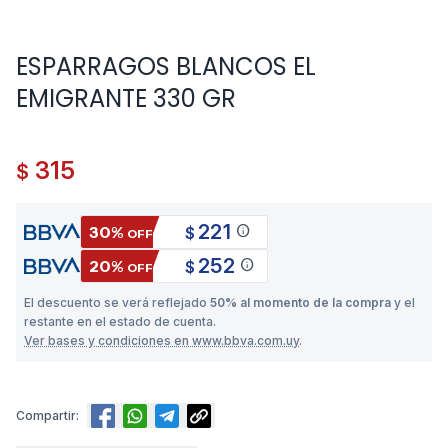
ESPARRAGOS BLANCOS EL
EMIGRANTE 330 GR
315
$
221
info
30%
$
OFF
252
info
20%
$
OFF
El descuento se verá reflejado
50% al momento de la compra
y el
restante en el estado de cuenta.
Ver bases y condiciones en www.bbva.com.uy
.
Compartir: