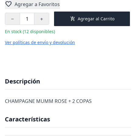
favorite
Agregar a Favoritos
add_shopping_cart
Agregar al Carrito
remove
add
En stock (12 disponibles)
Ver políticas de envío y devolución
Descripción
CHAMPAGNE MUMM ROSE + 2 COPAS
Características