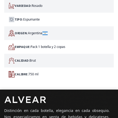
Rosado
VARIEDAD:
Espumante
TIPO:
Argentina
ORIGEN:
Pack 1 botella y 2 copas
EMPAQUE:
Brut
CALIDAD:
750 ml
CALIBRE:
Pie de página
Distinción en cada botella, elegancia en cada obsequio.
Nos especializamos en venta de bebidas y delicateses,