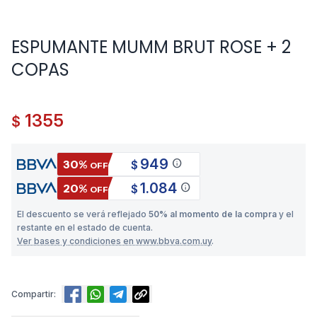
ESPUMANTE MUMM BRUT ROSE + 2
COPAS
1355
$
949
info
30%
$
OFF
1.084
info
20%
$
OFF
El descuento se verá reflejado
50% al momento de la compra
y el
restante en el estado de cuenta.
Ver bases y condiciones en www.bbva.com.uy
.
Compartir: