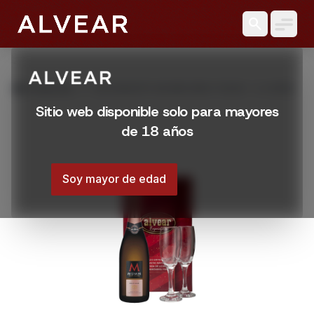
search
grid_view
Productos
ESPUMANTE MUMM BRUT ROSE + 2 COPAS
Sitio web disponible solo para mayores
de 18 años
Soy mayor de edad