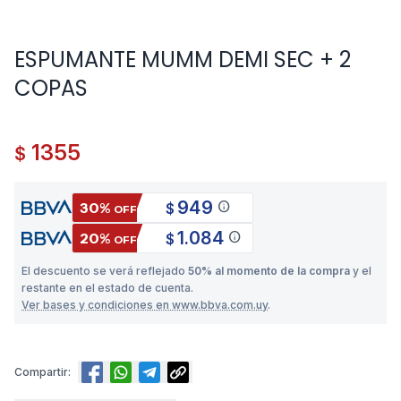
ESPUMANTE MUMM DEMI SEC + 2
COPAS
1355
$
949
info
30%
$
OFF
1.084
info
20%
$
OFF
El descuento se verá reflejado
50% al momento de la compra
y el
restante en el estado de cuenta.
Ver bases y condiciones en www.bbva.com.uy
.
Compartir: