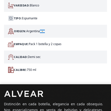
Blanco
VARIEDAD:
Espumante
TIPO:
Argentina
ORIGEN:
Pack 1 botella y 2 copas
EMPAQUE:
Demi sec
CALIDAD:
750 ml
CALIBRE:
Pie de página
Distinción en cada botella, elegancia en cada obsequio.
Nos especializamos en venta de bebidas y delicateses,