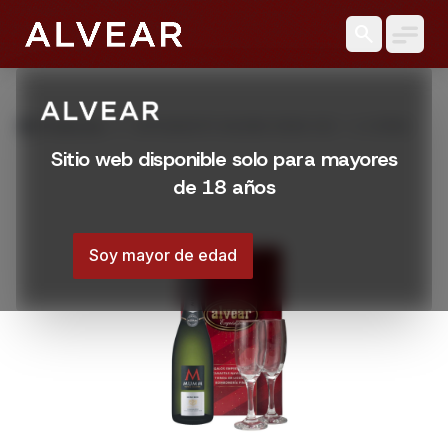
search
grid_view
Productos
ESPUMANTE MUMM DEMI SEC + 2 COPAS
Sitio web disponible solo para mayores
de 18 años
Soy mayor de edad