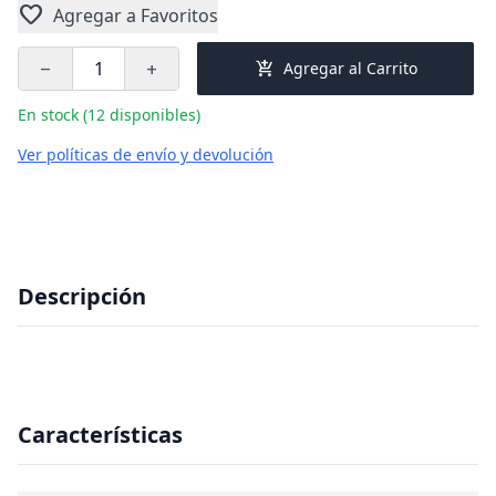
favorite
Agregar a Favoritos
add_shopping_cart
Agregar al Carrito
remove
add
En stock (12 disponibles)
Ver políticas de envío y devolución
Descripción
Características