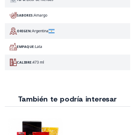
Amargo
SABORES:
Argentina
ORIGEN:
Lata
EMPAQUE:
473 ml
CALIBRE:
También te podría interesar