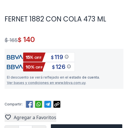
FERNET 1882 CON COLA 473 ML
140
$
$ 165
119
info
15%
$
OFF
126
info
10%
$
OFF
El descuento se verá reflejado en el
estado de cuenta
.
Ver bases y condiciones en www.bbva.com.uy
.
Compartir:
favorite
Agregar a Favoritos