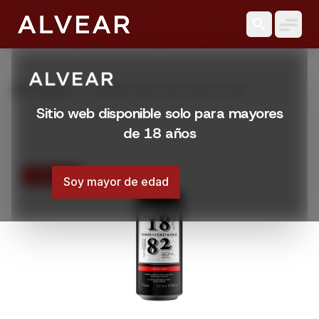
search
grid_view
Productos
FERNET 1882 CON COLA 473 ML
Sitio web disponible solo para mayores
de 18 años
15% OFF
Soy mayor de edad