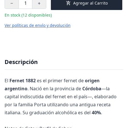
add_shopping_cart
Agregar al Carrito
remove
add
En stock (12 disponibles)
Ver políticas de envío y devolución
Descripción
El
Fernet 1882
es el primer fernet de
origen
argentino
. Nació en la provincia de
Córdoba
—la
capital indiscutida del fernet en el país—, elaborado
por la familia Porta utilizando una antigua receta
italiana. Su graduación alcohólica es del
40%
.