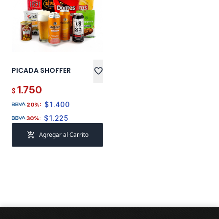
PICADA SHOFFER
favorite
1.750
$
$
1.400
20%:
$
1.225
30%:
add_shopping_cart
Agregar al Carrito
Pie de página