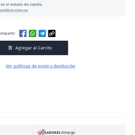
 en el
estado de cuenta
.
ww.bbva.com.uy
.
ompartir:
add_shopping_cart
Agregar al Carrito
Ver políticas de envío y devolución
Amargo
SABORES: