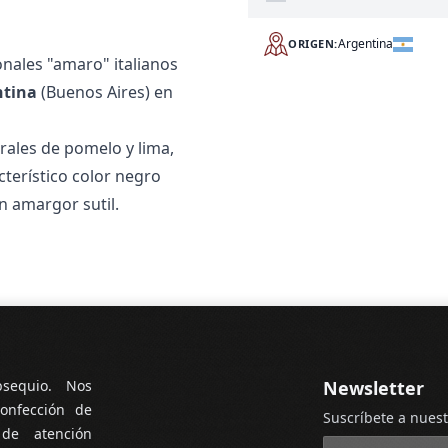
Argentina
ORIGEN:
onales "amaro" italianos
ntina
(Buenos Aires) en
ales de pomelo y lima,
cterístico color negro
n amargor sutil.
bsequio. Nos
Newsletter
onfección de
Suscríbete a nuest
 de atención
Dirección de cor