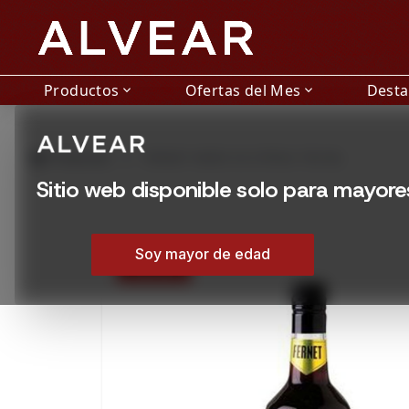
Productos
Ofertas del Mes
Dest
expand_more
expand_more
grid_view
Productos
FERNET NERO 53 CITRUS 750 ML
Sitio web disponible solo para mayor
Soy mayor de edad
15% OFF