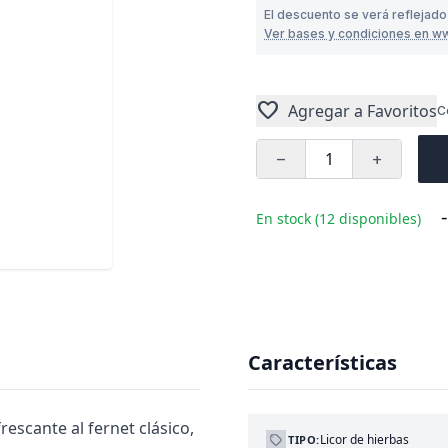
El descuento se verá reflejado
Ver bases y condiciones en w
favorite
Agregar a Favoritos
C
remove
add
-
En stock (12 disponibles)
Características
rescante al fernet clásico,
Licor de hierbas
TIPO: