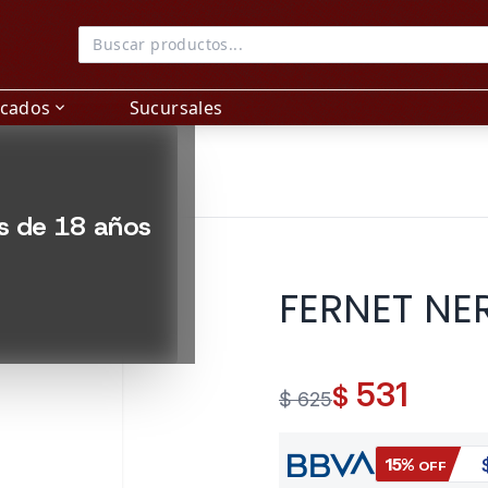
acados
Sucursales
expand_more
es de 18 años
FERNET NE
531
$
$ 625
15%
OFF