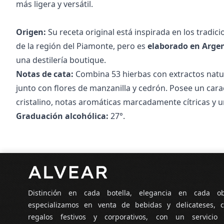
más ligera y versátil.
Origen:
Su receta original está inspirada en los tradici
de la región del Piamonte, pero es
elaborado en Arge
una destilería boutique.
Notas de cata:
Combina 53 hierbas con extractos natur
junto con flores de manzanilla y cedrón. Posee un cara
cristalino, notas aromáticas marcadamente cítricas y u
Graduación alcohólica:
27°.
Pie de página
Distinción en cada botella, elegancia en cada o
especializamos en venta de bebidas y delicateses, c
regalos festivos y corporativos, con un servicio