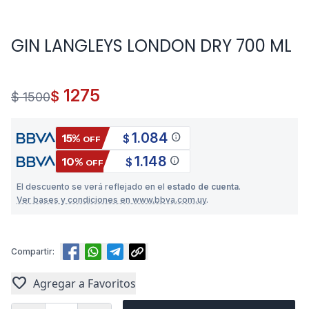
GIN LANGLEYS LONDON DRY 700 ML
1275
$
$ 1500
1.084
info
15%
$
OFF
1.148
info
10%
$
OFF
El descuento se verá reflejado en el
estado de cuenta
.
Ver bases y condiciones en www.bbva.com.uy
.
Compartir:
favorite
Agregar a Favoritos