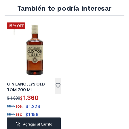
También te podría interesar
15 % OFF
GIN LANGLEYS OLD
favorite
TOM 700 ML
1.360
$ 1.600
$
$
1.224
10%:
$
1.156
15%:
add_shopping_cart
Agregar al Carrito