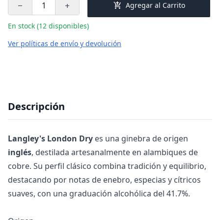
add_shopping_cart
Agregar al Carrito
remove
add
En stock (12 disponibles)
Ver políticas de envío y devolución
Descripción
Langley's London Dry
es una ginebra de origen
inglés
, destilada artesanalmente en alambiques de
cobre. Su perfil clásico combina tradición y equilibrio,
destacando por notas de enebro, especias y cítricos
suaves, con una graduación alcohólica del 41.7%.