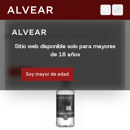
search
grid_view
Productos
GIN LANGLEYS LONDON DRY 700 ML
Sitio web disponible solo para mayores
de 18 años
15% OFF
Soy mayor de edad