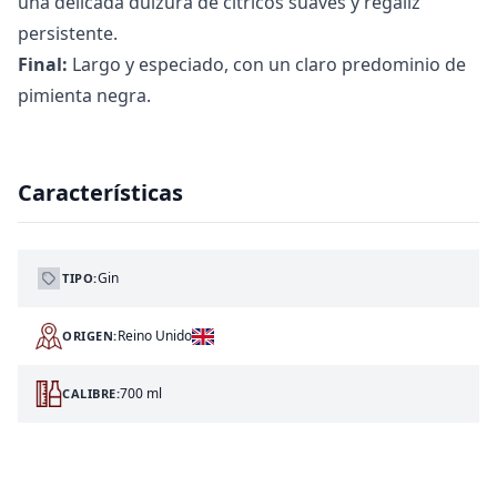
una delicada dulzura de cítricos suaves y regaliz
persistente.
Final:
Largo y especiado, con un claro predominio de
pimienta negra.
Características
Gin
TIPO:
Reino Unido
ORIGEN:
700 ml
CALIBRE: