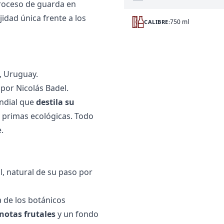
roceso de guarda en
jidad única frente a los
750 ml
CALIBRE:
, Uruguay.
 por Nicolás Badel.
undial que
destila su
 primas ecológicas. Todo
.
, natural de su paso por
 de los botánicos
notas frutales
y un fondo