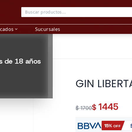
acados
Sucursales
expand_more
es de 18 años
GIN LIBERT
1445
$
$ 1700
15%
OFF