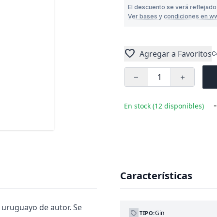
El descuento se verá reflejado
Ver bases y condiciones en w
favorite
Agregar a Favoritos
C
remove
add
-
En stock (12 disponibles)
Características
 uruguayo de autor. Se
Gin
TIPO: