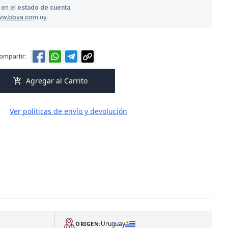
 en el
estado de cuenta
.
ww.bbva.com.uy
.
ompartir:
add_shopping_cart
Agregar al Carrito
Ver políticas de envío y devolución
Uruguay
ORIGEN: