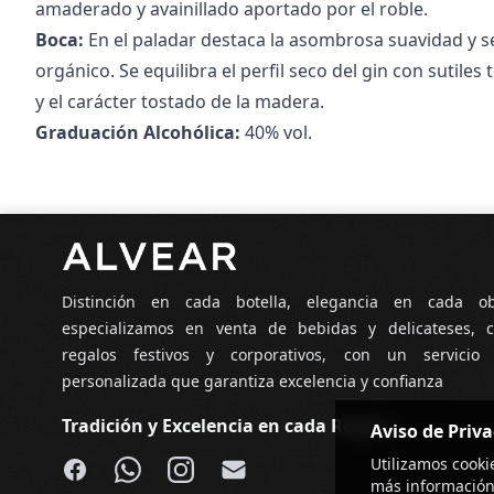
amaderado y avainillado aportado por el roble.
Boca:
En el paladar destaca la asombrosa suavidad y s
orgánico. Se equilibra el perfil seco del gin con sutile
y el carácter tostado de la madera.
Graduación Alcohólica:
40% vol.
Pie de página
Distinción en cada botella, elegancia en cada o
especializamos en venta de bebidas y delicateses, c
regalos festivos y corporativos, con un servicio
personalizada que garantiza excelencia y confianza
Tradición y Excelencia en cada Regalo
Aviso de Priv
Facebook
WhatsApp
Instagram
Email
Utilizamos cooki
más información