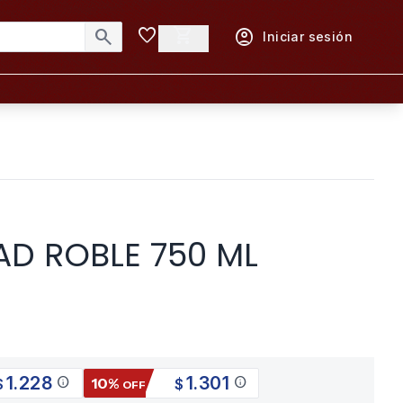
favorite
shopping_cart
search
account_circle
Iniciar sesión
AD ROBLE 750 ML
1.228
1.301
info
info
10%
$
$
OFF