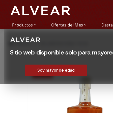
Productos
Ofertas del Mes
Dest
expand_more
expand_more
grid_view
Productos
GIN LIBERTAD ROBLE 750 ML
Sitio web disponible solo para mayor
Soy mayor de edad
15% OFF