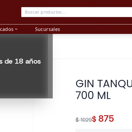
acados
Sucursales
expand_more
es de 18 años
GIN TANQU
700 ML
875
$
$ 1029