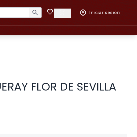
favorite
shopping_cart
search
account_circle
Iniciar sesión
ERAY FLOR DE SEVILLA