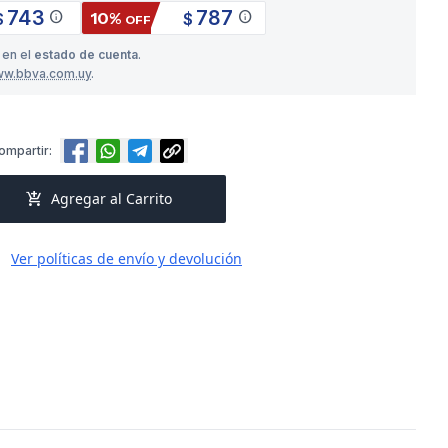
743
787
info
info
10%
$
$
OFF
 en el
estado de cuenta
.
ww.bbva.com.uy
.
ompartir:
add_shopping_cart
Agregar al Carrito
Ver políticas de envío y devolución