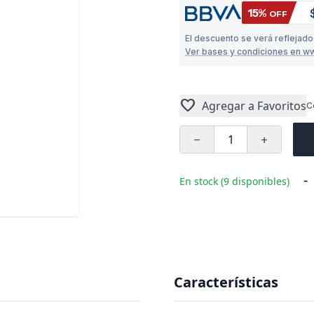
15%
OFF
El descuento se verá reflejado
Ver bases y condiciones en w
favorite
Agregar a Favoritos
C
remove
add
-
En stock (9 disponibles)
Características