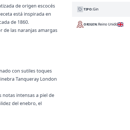
tizada de origen escocés
Gin
TIPO:
receta está inspirada en
cada de 1860.
Reino Unido
ORIGEN:
or de las naranjas amargas
nado con sutiles toques
a ginebra Tanqueray London
s notas intensas a piel de
lidez del enebro, el