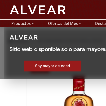
Productos
Ofertas del Mes
Dest
expand_more
expand_more
grid_view
Productos
GIN TANQUERAY FLOR DE SEVILLA 700 ML
Sitio web disponible solo para mayor
Soy mayor de edad
15% OFF