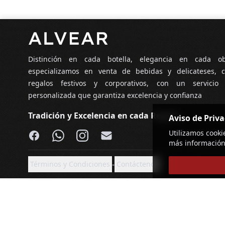
Pie de página
Distinción en cada botella, elegancia en cada o
especializamos en venta de bebidas y delicateses, c
regalos festivos y corporativos, con un servicio
personalizada que garantiza excelencia y confianza
Tradición y Excelencia en cada Regalo
Aviso de Priv
Facebook
WhatsApp
Instagram
Email
Utilizamos cooki
más información
-
Términos y Condiciones
Contáctenos