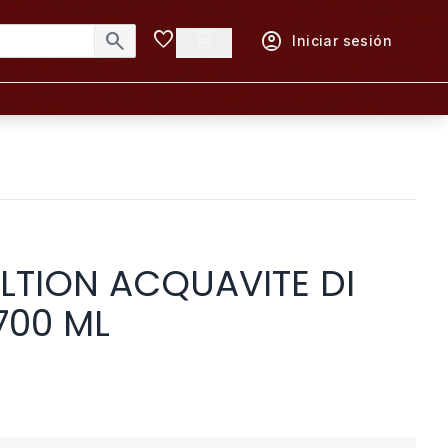
favorite
shopping_cart
search
account_circle
Iniciar sesión
LTION ACQUAVITE DI
700 ML