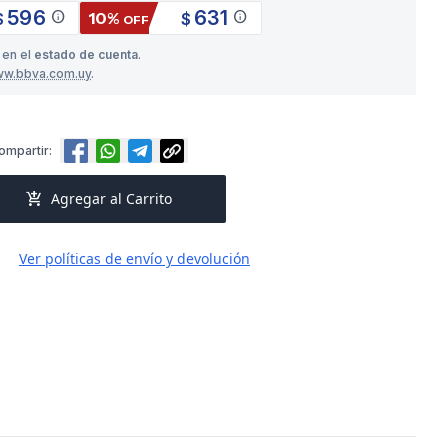
596
631
info
info
10%
$
$
OFF
 en el
estado de cuenta
.
ww.bbva.com.uy
.
ompartir:
add_shopping_cart
Agregar al Carrito
Ver políticas de envío y devolución