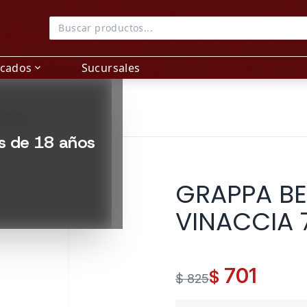
acados
Sucursales
expand_more
700 ML
es de 18 años
GRAPPA BE
VINACCIA 
701
$
$ 825