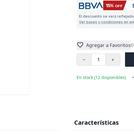
15%
OFF
El descuento se verá reflejado
Ver bases y condiciones en w
favorite
Agregar a Favoritos
C
remove
add
-
En stock (12 disponibles)
Características