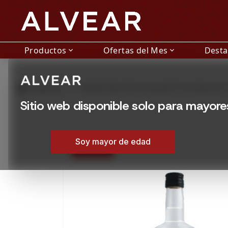
Productos
Ofertas del Mes
Dest
expand_more
expand_more
grid_view
Productos
GRAPPA BELTION ACQUAVITE DI VINACCIA 
Sitio web disponible solo para mayor
Soy mayor de edad
15% OFF