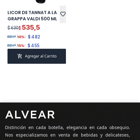
LICOR DE TANNAT A LA
favorite
GRAPPA VALDI 500 ML
535,5
$ 630
$
$
482
10%:
$
455
15%:
add_shopping_cart
Agregar al Carrito
Pie de página
Distinción en cada botella, elegancia en cada obsequio.
Nos especializamos en venta de bebidas y delicateses,