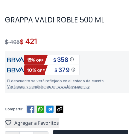
GRAPPA VALDI ROBLE 500 ML
421
$
$ 495
358
info
15%
$
OFF
379
info
10%
$
OFF
El descuento se verá reflejado en el
estado de cuenta
.
Ver bases y condiciones en www.bbva.com.uy
.
Compartir:
favorite
Agregar a Favoritos