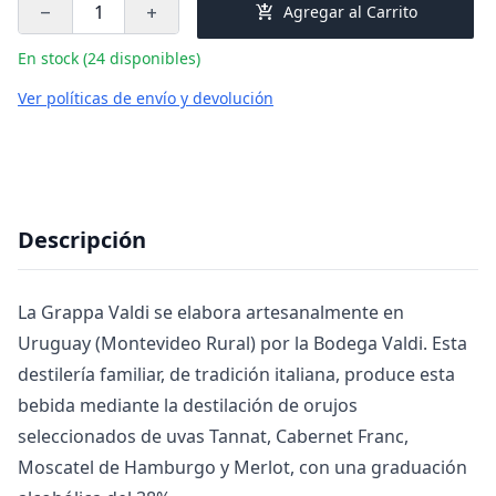
add_shopping_cart
Agregar al Carrito
remove
add
En stock (24 disponibles)
Ver políticas de envío y devolución
Descripción
La Grappa Valdi se elabora artesanalmente en
Uruguay (Montevideo Rural) por la Bodega Valdi. Esta
destilería familiar, de tradición italiana, produce esta
bebida mediante la destilación de orujos
seleccionados de uvas Tannat, Cabernet Franc,
Moscatel de Hamburgo y Merlot, con una graduación