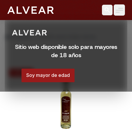
search
grid_view
Productos
GRAPPA VALDI ROBLE 500 ML
Sitio web disponible solo para mayores
de 18 años
15% OFF
Soy mayor de edad