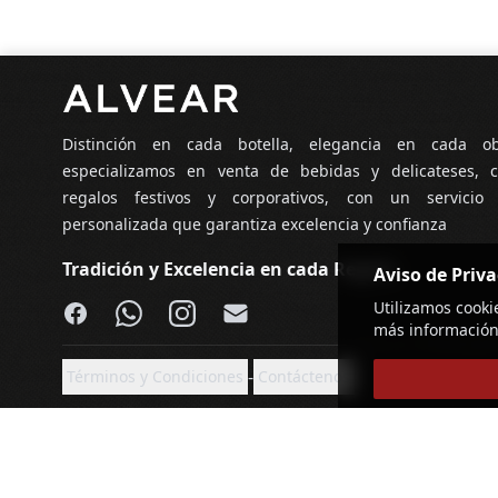
Pie de página
Distinción en cada botella, elegancia en cada o
especializamos en venta de bebidas y delicateses, c
regalos festivos y corporativos, con un servicio
personalizada que garantiza excelencia y confianza
Tradición y Excelencia en cada Regalo
Aviso de Priv
Facebook
WhatsApp
Instagram
Email
Utilizamos cooki
más información
-
Términos y Condiciones
Contáctenos