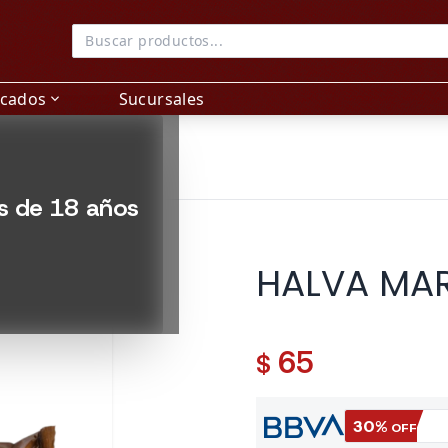
acados
Sucursales
expand_more
es de 18 años
HALVA MA
65
$
30%
OFF