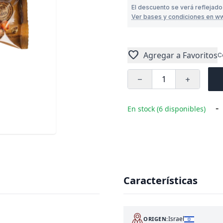
El descuento se verá reflejad
Ver bases y condiciones en w
favorite
Agregar a Favoritos
C
remove
add
-
En stock (6 disponibles)
Características
Israel
ORIGEN: