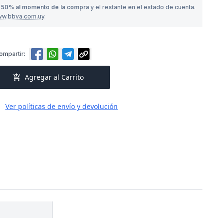
o
50% al momento de la compra
y el restante en el estado de cuenta.
ww.bbva.com.uy
.
ompartir:
add_shopping_cart
Agregar al Carrito
Ver políticas de envío y devolución