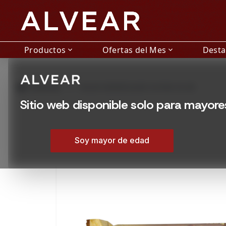
Productos
Ofertas del Mes
Dest
expand_more
expand_more
grid_view
Productos
HALVA MARMOLADO ACHVA 50 GR
Sitio web disponible solo para mayor
Soy mayor de edad