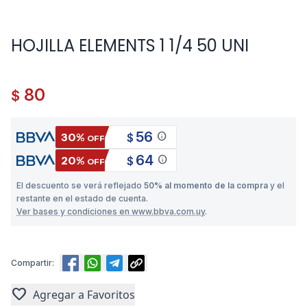
HOJILLA ELEMENTS 1 1/4 50 UNI
80
$
56
info
30%
$
OFF
64
info
20%
$
OFF
El descuento se verá reflejado
50% al momento de la compra
y el
restante en el estado de cuenta.
Ver bases y condiciones en www.bbva.com.uy
.
Compartir:
favorite
Agregar a Favoritos