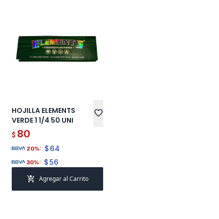
HOJILLA ELEMENTS
favorite
VERDE 1 1/4 50 UNI
80
$
$
64
20%:
$
56
30%:
add_shopping_cart
Agregar al Carrito