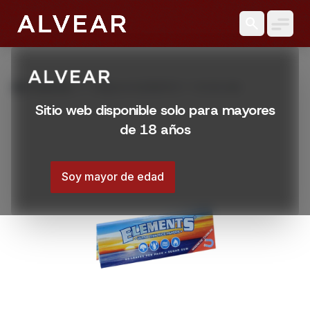
search
grid_view
Productos
HOJILLA ELEMENTS 1 1/4 50 UNI
Sitio web disponible solo para mayores
de 18 años
Soy mayor de edad