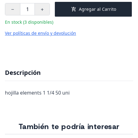
add_shopping_cart
Agregar al Carrito
remove
add
En stock (3 disponibles)
Ver políticas de envío y devolución
Descripción
hojilla elements 1 1/4 50 uni
También te podría interesar