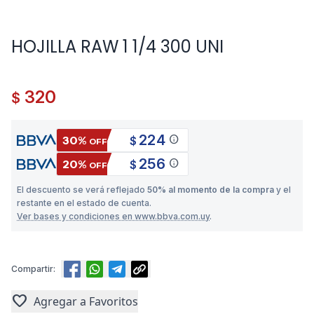
HOJILLA RAW 1 1/4 300 UNI
320
$
224
info
30%
$
OFF
256
info
20%
$
OFF
El descuento se verá reflejado
50% al momento de la compra
y el
restante en el estado de cuenta.
Ver bases y condiciones en www.bbva.com.uy
.
Compartir:
favorite
Agregar a Favoritos