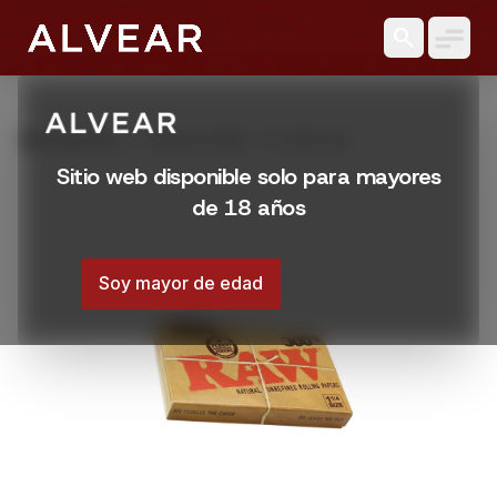
search
grid_view
Productos
HOJILLA RAW 1 1/4 300 UNI
Sitio web disponible solo para mayores
de 18 años
Soy mayor de edad