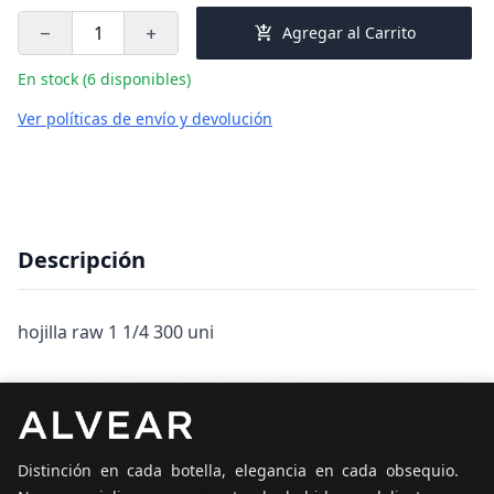
add_shopping_cart
Agregar al Carrito
remove
add
En stock (6 disponibles)
Ver políticas de envío y devolución
Descripción
hojilla raw 1 1/4 300 uni
Pie de página
Distinción en cada botella, elegancia en cada obsequio.